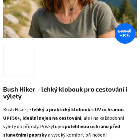
1 069 KČ
–10 %
Bush Hiker – lehký klobouk pro cestování i
výlety
Bush Hiker je
lehký a praktický klobouk s
UV ochranou
UPF50+
, ideální nejen na cestování
, ale i na každodenní
výlety do přírody. Poskytuje
spolehlivou ochranu před
slunečními paprsky
a vysoký komfort při nošení.