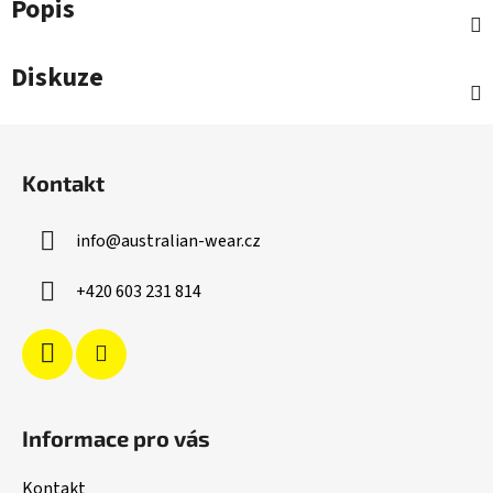
Popis
Diskuze
Z
á
Kontakt
p
a
info
@
australian-wear.cz
t
í
+420 603 231 814
Informace pro vás
Kontakt