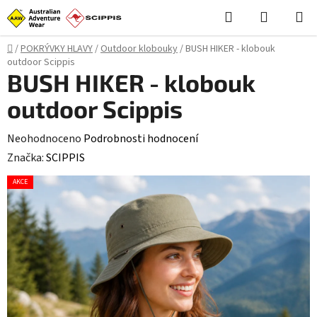
Přejít
Hledat
NÁKUPN
na
KOŠÍK
obsah
Domů
/
POKRÝVKY HLAVY
/
Outdoor klobouky
/
BUSH HIKER - klobouk
outdoor Scippis
BUSH HIKER - klobouk
outdoor Scippis
Průměrné
Neohodnoceno
Podrobnosti hodnocení
hodnocení
Značka:
SCIPPIS
produktu
AKCE
je
0,0
z
5
hvězdiček.