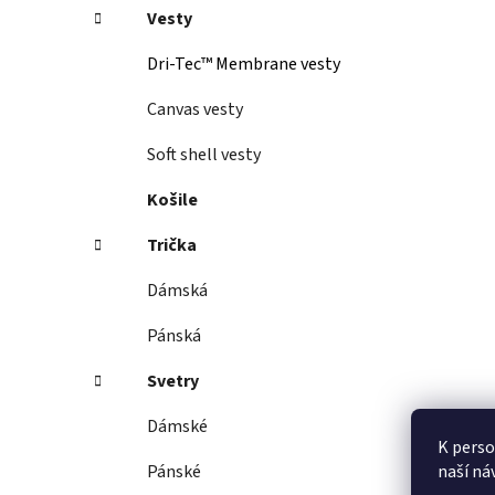
Vesty
Dri-Tec™ Membrane vesty
Canvas vesty
Soft shell vesty
Košile
Trička
Dámská
Pánská
Svetry
Dámské
K perso
naší ná
Pánské