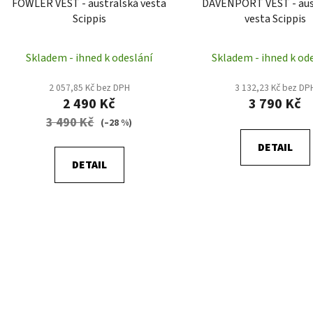
FOWLER VEST - australská vesta
DAVENPORT VEST - aus
u
Scippis
vesta Scippis
k
t
Skladem - ihned k odeslání
Skladem - ihned k od
ů
2 057,85 Kč bez DPH
3 132,23 Kč bez DP
2 490 Kč
3 790 Kč
3 490 Kč
(–28 %)
DETAIL
DETAIL
O
v
l
á
d
a