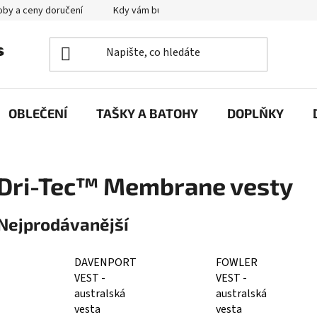
by a ceny doručení
Kdy vám bude zboží doručené?
Výměna zb
OBLEČENÍ
TAŠKY A BATOHY
DOPLŇKY
Dri-Tec™ Membrane vesty
Nejprodávanější
DAVENPORT
FOWLER
VEST -
VEST -
australská
australská
vesta
vesta