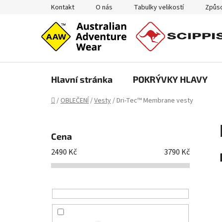
Přejít
Kontakt
O nás
Tabulky velikostí
Způso
na
obsah
Hlavní stránka
POKRÝVKY HLAVY
Domů
/
OBLEČENÍ
/
Vesty
/
Dri-Tec™ Membrane vesty
P
o
Cena
s
2490
Kč
3790
Kč
t
r
a
n
n
í