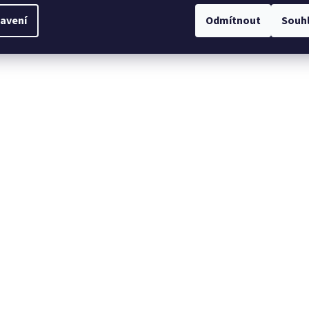
avení
Odmítnout
Souh