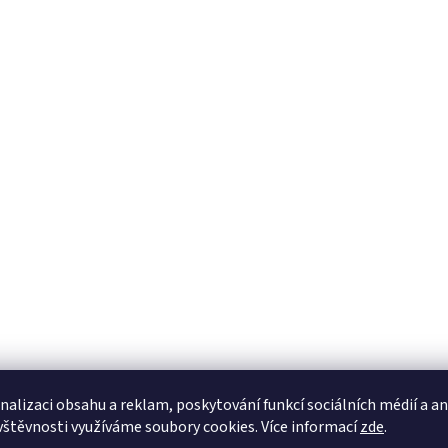
nalizaci obsahu a reklam, poskytování funkcí sociálních médií a a
vštěvnosti využíváme soubory cookies. Více informací
zde
.