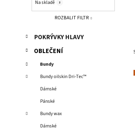
Na skladě
2
p
a
ROZBALIT FILTR
n
e
K
Přeskočit
POKRÝVKY HLAVY
l
a
kategorie
t
OBLEČENÍ
e
g
Bundy
o
r
Bundy oilskin Dri-Tec™
i
e
Dámské
Pánské
Bundy wax
Dámské