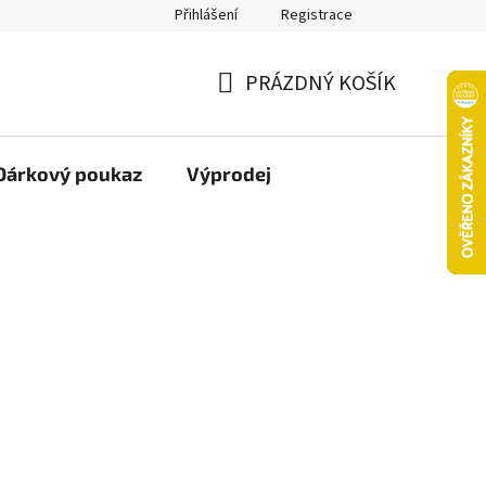
Přihlášení
Registrace
oží nebo vrácení ve 14denní lhůtě
Platba objednávky kartou
PRÁZDNÝ KOŠÍK
NÁKUPNÍ
KOŠÍK
Dárkový poukaz
Výprodej