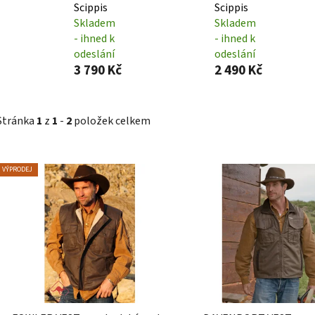
Scippis
Scippis
Skladem
Skladem
- ihned k
- ihned k
odeslání
odeslání
3 790 Kč
2 490 Kč
Stránka
1
z
1
-
2
položek celkem
V
VÝPRODEJ
ý
p
i
s
p
r
o
d