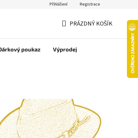
Přihlášení
Registrace
oží nebo vrácení ve 14denní lhůtě
Platba objednávky kartou
PRÁZDNÝ KOŠÍK
NÁKUPNÍ
KOŠÍK
Dárkový poukaz
Výprodej