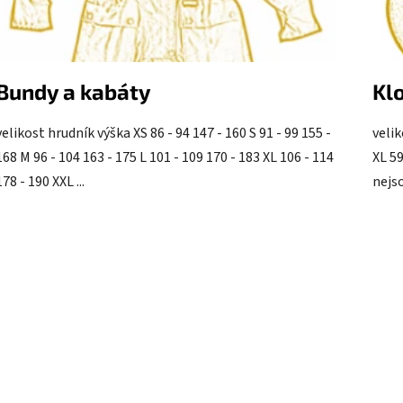
l
á
n
k
Bundy a kabáty
Kl
ů
velikost hrudník výška XS 86 - 94 147 - 160 S 91 - 99 155 -
velik
168 M 96 - 104 163 - 175 L 101 - 109 170 - 183 XL 106 - 114
XL 59
178 - 190 XXL ...
nejso