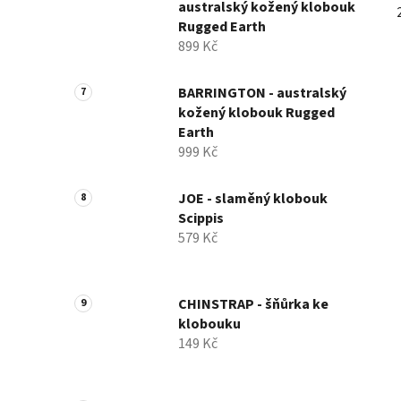
australský kožený klobouk
Rugged Earth
899 Kč
BARRINGTON - australský
kožený klobouk Rugged
Earth
999 Kč
JOE - slaměný klobouk
Scippis
579 Kč
CHINSTRAP - šňůrka ke
klobouku
149 Kč