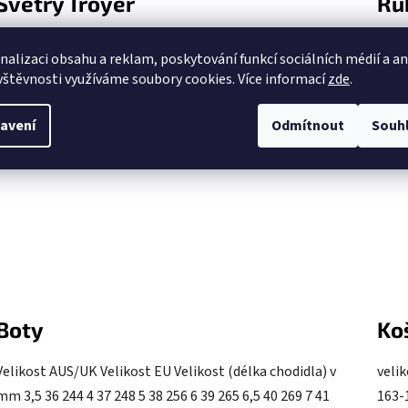
Svetry Troyer
Ru
Svetry Troyer velikost 1. 2. 3. 4. S 61 50 75 23 M 65 54 78
Rukav
nalizaci obsahu a reklam, poskytování funkcí sociálních médií a a
25 L 69 58 81 27 XL 73 62 84 29 XXL 77 67 88 31 1...
19 7 
vštěvnosti využíváme soubory cookies. Více informací
zde
.
avení
Odmítnout
Souh
Boty
Ko
Velikost AUS/UK Velikost EU Velikost (délka chodidla) v
velik
mm 3,5 36 244 4 37 248 5 38 256 6 39 265 6,5 40 269 7 41
163-1