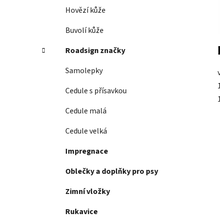
p
Hovězí kůže
a
Buvolí kůže
n
e
Roadsign značky
l
Samolepky
Cedule s přísavkou
Cedule malá
Cedule velká
Impregnace
Oblečky a doplňky pro psy
Zimní vložky
Rukavice