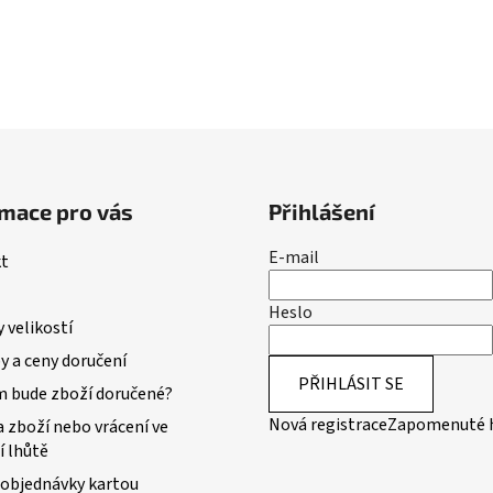
i
s
u
mace pro vás
Přihlášení
E-mail
t
Heslo
 velikostí
 a ceny doručení
PŘIHLÁSIT SE
m bude zboží doručené?
Nová registrace
Zapomenuté 
 zboží nebo vrácení ve
í lhůtě
 objednávky kartou