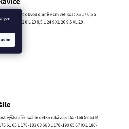
kavice
ice velikost obvod dlaně v cm velikost XS 17 6,5 S
nalýze
M 20 7,5 M 22 8 L 23 8,5 L 24 9 XL 26 9,5 XL 28 ...
lasím
šile
ost výška šíře košile délka rukávu S 155-168 58 63 M
75 61 65 L 170-183 63 66 XL 178-190 65 67 XXL 186-