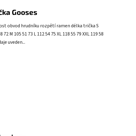
ička Gooses
kost obvod hrudníku rozpětí ramen délka trička S
8 72 M 105 51 73 L 112 54 75 XL 118 55 79 XXL 119 58
aje uveden...