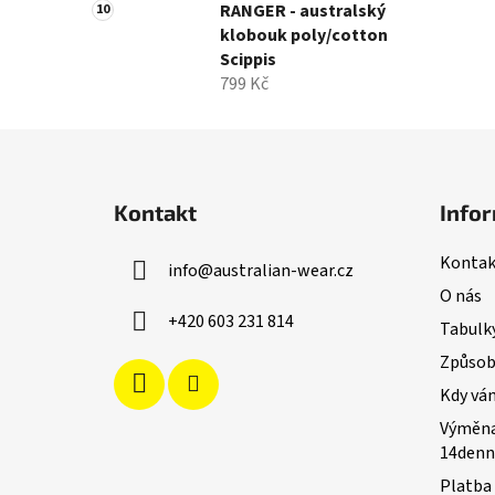
RANGER - australský
klobouk poly/cotton
Scippis
799 Kč
Z
á
Kontakt
Infor
p
a
Kontak
info
@
australian-wear.cz
t
O nás
í
+420 603 231 814
Tabulky
Způsoby
Kdy vá
Výměna
14denn
Platba