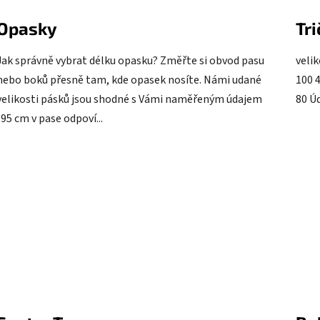
Opasky
Tr
Jak správně vybrat délku opasku? Změřte si obvod pasu
veli
nebo boků přesně tam, kde opasek nosíte. Námi udané
100 4
velikosti pásků jsou shodné s Vámi naměřeným údajem
80 Úd
(95 cm v pase odpoví...