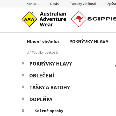
Přejít
Kontakt
O nás
Tabulky velikostí
Způso
na
obsah
Hlavní stránka
POKRÝVKY HLAVY
Domů
/
Tabulky velikostí
P
K
Přeskočit
POKRÝVKY HLAVY
a
kategorie
o
t
s
OBLEČENÍ
e
t
g
TAŠKY A BATOHY
r
o
a
r
DOPLŇKY
i
n
e
n
Kožené opasky
í