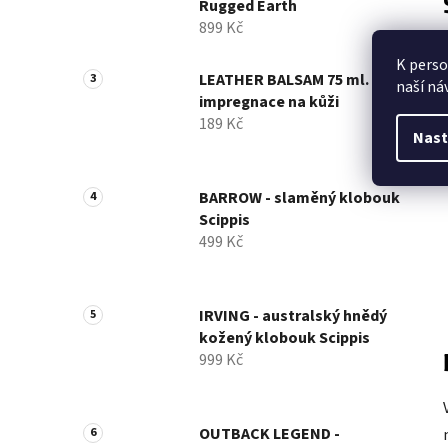
Rugged Earth
899 Kč
K perso
LEATHER BALSAM 75 ml. -
naší ná
impregnace na kůži
189 Kč
Nast
BARROW - slaměný klobouk
Scippis
499 Kč
IRVING - australský hnědý
kožený klobouk Scippis
999 Kč
OUTBACK LEGEND -