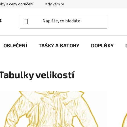
by a ceny doručení
Kdy vám bude zboží doručené?
Výměna zb
OBLEČENÍ
TAŠKY A BATOHY
DOPLŇKY
Tabulky velikostí
V
ý
p
i
s
č