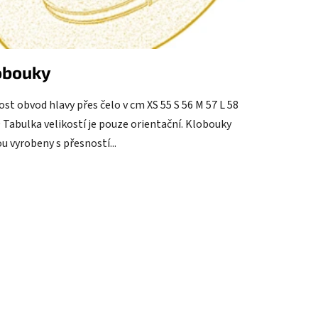
obouky
ost obvod hlavy přes čelo v cm XS 55 S 56 M 57 L 58
 Tabulka velikostí je pouze orientační. Klobouky
u vyrobeny s přesností...