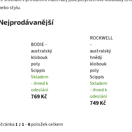
nebo stylu.
Nejprodávanější
ROCKWELL
BODIE -
-
australský
australský
klobouk
hnědý
poly
klobouk
Scippis
poly
Skladem
Scippis
- ihned k
Skladem
odeslání
- ihned k
769 Kč
odeslání
749 Kč
Stránka
1
z
1
-
6
položek celkem