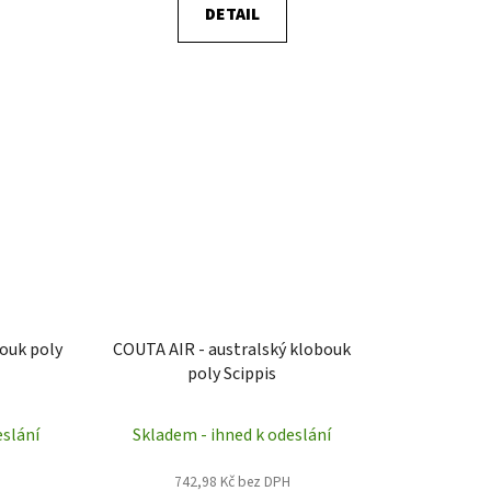
DETAIL
ouk poly
COUTA AIR - australský klobouk
poly Scippis
eslání
Skladem - ihned k odeslání
742,98 Kč bez DPH