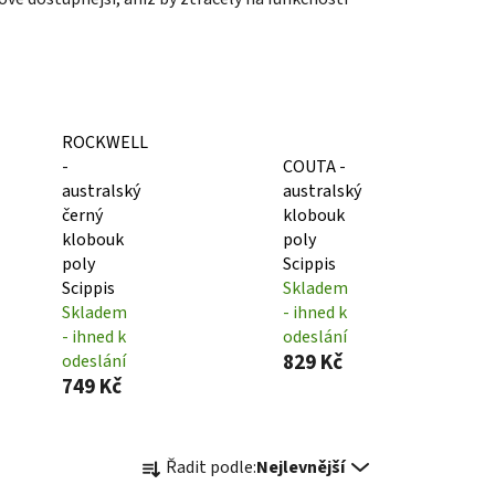
ROCKWELL
-
COUTA -
australský
australský
černý
klobouk
klobouk
poly
poly
Scippis
Scippis
Skladem
Skladem
- ihned k
- ihned k
odeslání
829 Kč
odeslání
749 Kč
Ř
Řadit podle:
Nejlevnější
a