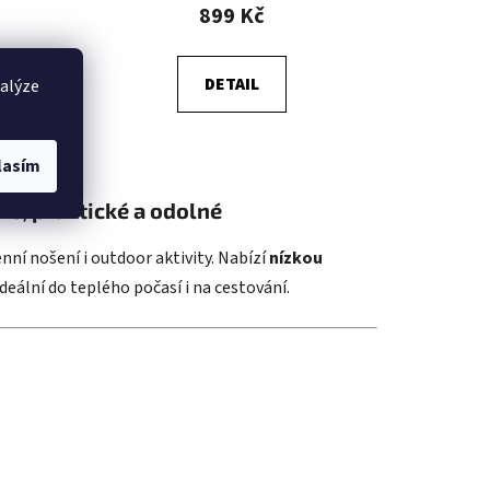
899 Kč
DETAIL
nalýze
lasím
ké, praktické a odolné
ní nošení i outdoor aktivity. Nabízí
nízkou
ideální do teplého počasí i na cestování.