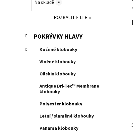
Na skladě
6
p
a
ROZBALIT FILTR
n
e
K
Přeskočit
POKRÝVKY HLAVY
l
a
kategorie
t
Kožené klobouky
e
g
Vlněné klobouky
o
r
Oilskin klobouky
i
e
Antique Dri-Tec™ Membrane
klobouky
Polyester klobouky
Letní / slaměné klobouky
Panama klobouky