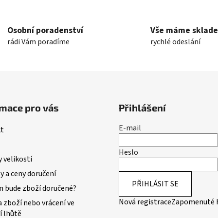
Osobní poradenství
Vše máme sklad
rádi Vám poradíme
rychlé odeslání
mace pro vás
Přihlášení
E-mail
t
Heslo
 velikostí
 a ceny doručení
PŘIHLÁSIT SE
m bude zboží doručené?
Nová registrace
Zapomenuté 
 zboží nebo vrácení ve
í lhůtě