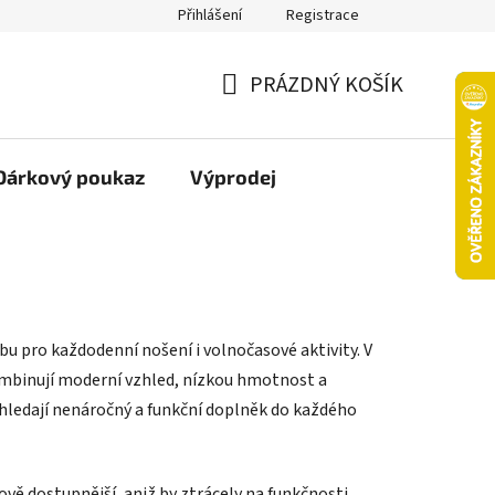
Přihlášení
Registrace
oží nebo vrácení ve 14denní lhůtě
Platba objednávky kartou
PRÁZDNÝ KOŠÍK
NÁKUPNÍ
KOŠÍK
Dárkový poukaz
Výprodej
u pro každodenní nošení i volnočasové aktivity. V
kombinují moderní vzhled, nízkou hmotnost a
í hledají nenáročný a funkční doplněk do každého
vě dostupnější, aniž by ztrácely na funkčnosti