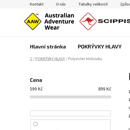
Přejít
Kontakt
O nás
Tabulky velikostí
Způso
na
obsah
Hlavní stránka
POKRÝVKY HLAVY
Domů
/
POKRÝVKY HLAVY
/
Polyester klobouky
P
o
Cena
s
599
Kč
899
Kč
t
r
a
n
n
í