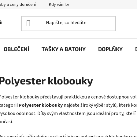
by a ceny doručení
Kdy vám bude zboží doručené?
Výměna zb
OBLEČENÍ
TAŠKY A BATOHY
DOPLŇKY
Polyester klobouky
Polyester klobouky představují praktickou a cenově dostupnou volb
kategorii
Polyester klobouky
najdete široký výběr stylů, které 
vysokou odolnost. Díky svým vlastnostem jsou ideální pro ty, kteř
počasí.
Ve srovnání s přírodními materiály jsou polyesterové klobouky ceno