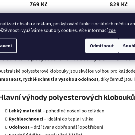
769 Kč
829 Kč
DETAIL
DETAIL
nalizaci obsahu a reklam, poskytování funkcí sociálních médií a a
vštěvnosti využíváme soubory cookies. Více informací
zde
.
avení
Odmítnout
Souh
O
v
Australské polyesterové klobouky SCIPPIS – leh
l
á
Australské polyesterové klobouky jsou skvělou volbou pro každoden
d
hmotnost, rychlé schnutí a vysokou odolnost
, díky čemuž jsou 
a
c
í
Hlavní výhody polyesterových klobouků
p
r
Lehký materiál
– pohodlné nošení po celý den
v
Rychleschnoucí
– ideální do tepla i vlhka
k
y
Odolnost
– drží tvar a dobře snáší opotřebení
v