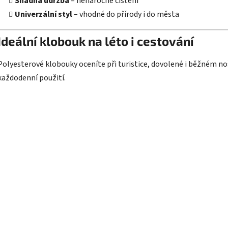
Snadná údržba
– nenáročné čištění
ý
Univerzální styl
– vhodné do přírody i do města
p
i
Ideální klobouk na léto i cestování
s
u
Polyesterové klobouky oceníte při turistice, dovolené i běžném noš
každodenní použití.