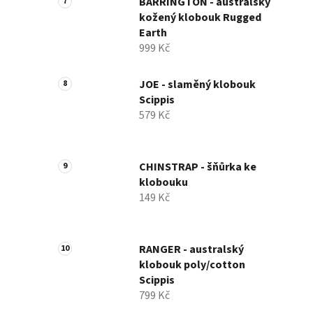
BARRINGTON - australský
kožený klobouk Rugged
Earth
999 Kč
JOE - slaměný klobouk
Scippis
579 Kč
CHINSTRAP - šňůrka ke
klobouku
149 Kč
RANGER - australský
klobouk poly/cotton
Scippis
799 Kč