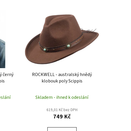
z
e
n
í
p
r
o
d
u
k
ý černý
ROCKWELL - australský hnědý
t
pis
klobouk poly Scippis
ů
eslání
Skladem - ihned k odeslání
619,01 Kč bez DPH
749 Kč