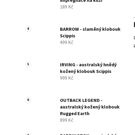
impregnace na kůži
189 Kč
BARROW - slaměný klobouk
Scippis
499 Kč
IRVING - australský hnědý
kožený klobouk Scippis
999 Kč
OUTBACK LEGEND -
australský kožený klobouk
Rugged Earth
899 Kč