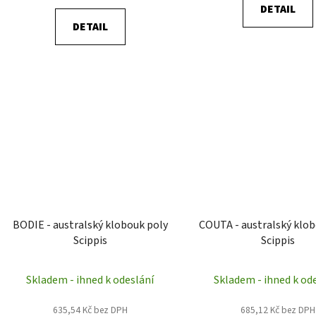
DETAIL
DETAIL
BODIE - australský klobouk poly
COUTA - australský klob
Scippis
Scippis
Skladem - ihned k odeslání
Skladem - ihned k od
635,54 Kč bez DPH
685,12 Kč bez DPH