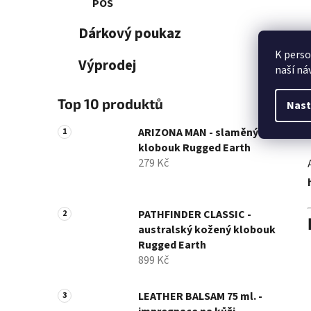
POS
Dárkový poukaz
K perso
Výprodej
naší ná
Top 10 produktů
Nast
ARIZONA MAN - slaměný
klobouk Rugged Earth
279 Kč
PATHFINDER CLASSIC -
australský kožený klobouk
Rugged Earth
899 Kč
LEATHER BALSAM 75 ml. -