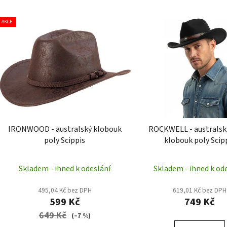
V
AKCE
ý
p
i
s
p
r
o
d
IRONWOOD - australský klobouk
ROCKWELL - australsk
u
poly Scippis
klobouk poly Scip
k
t
Skladem - ihned k odeslání
Skladem - ihned k od
ů
495,04 Kč bez DPH
619,01 Kč bez DPH
599 Kč
749 Kč
649 Kč
(–7 %)