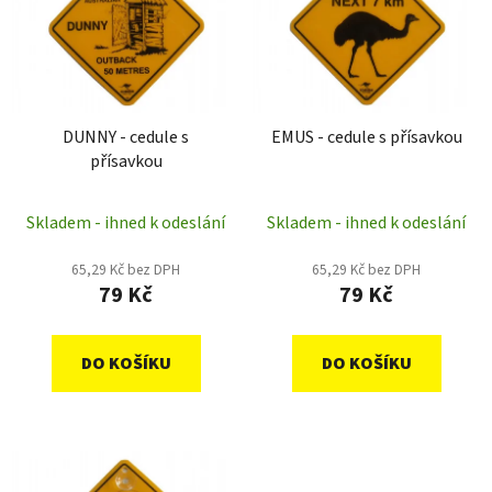
p
o
i
d
s
u
p
k
r
t
DUNNY - cedule s
EMUS - cedule s přísavkou
o
ů
přísavkou
d
u
Skladem - ihned k odeslání
Skladem - ihned k odeslání
k
t
65,29 Kč bez DPH
65,29 Kč bez DPH
ů
79 Kč
79 Kč
DO KOŠÍKU
DO KOŠÍKU