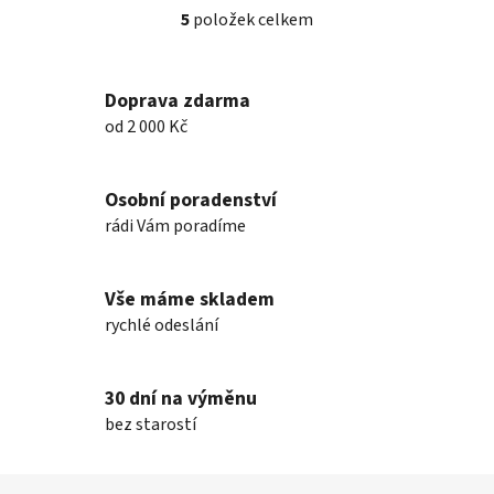
5
položek celkem
O
v
l
Doprava zdarma
á
od 2 000 Kč
d
a
c
Osobní poradenství
í
p
rádi Vám poradíme
r
v
k
Vše máme skladem
y
rychlé odeslání
v
ý
p
30 dní na výměnu
i
bez starostí
s
u
Z