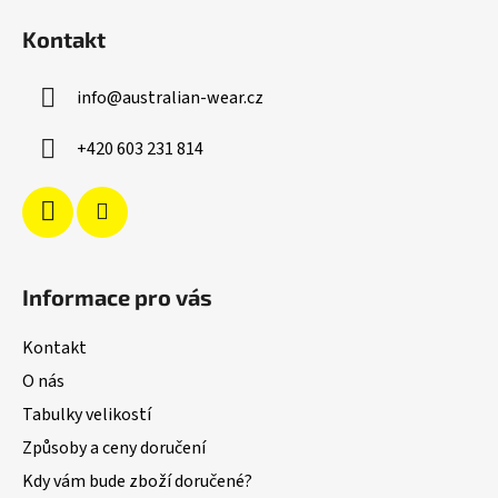
á
Kontakt
p
a
info
@
australian-wear.cz
t
í
+420 603 231 814
Informace pro vás
Kontakt
O nás
Tabulky velikostí
Způsoby a ceny doručení
Kdy vám bude zboží doručené?