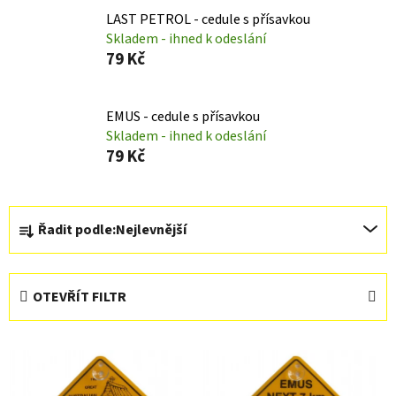
LAST PETROL - cedule s přísavkou
Skladem - ihned k odeslání
79 Kč
EMUS - cedule s přísavkou
Skladem - ihned k odeslání
79 Kč
Ř
Řadit podle:
Nejlevnější
a
z
e
OTEVŘÍT FILTR
n
í
V
p
ý
r