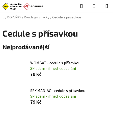
Přejít
Hledat
NÁKUPN
na
KOŠÍK
obsah
Domů
/
DOPLŇKY
/
Roadsign značky
/
Cedule s přísavkou
Cedule s přísavkou
Nejprodávanější
WOMBAT - cedule s přísavkou
Skladem - ihned k odeslání
79 Kč
SEX MANIAC - cedule s přísavkou
Skladem - ihned k odeslání
79 Kč