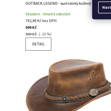
OUTBACK LEGEND - australský kožený klobouk Ru
Nast
Skladem - ihned k odeslání
742,98 Kč bez DPH
899 Kč
999 Kč
(–10 %)
DETAIL