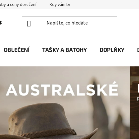
by a ceny doručení
Kdy vám bude zboží doručené?
Výměna zb
OBLEČENÍ
TAŠKY A BATOHY
DOPLŇKY