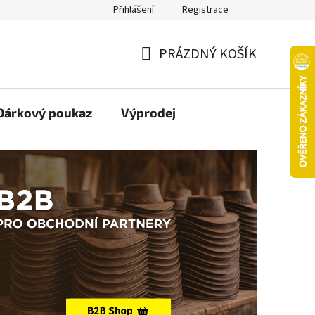
Přihlášení
Registrace
oží nebo vrácení ve 14denní lhůtě
Platba objednávky kartou
PRÁZDNÝ KOŠÍK
NÁKUPNÍ
KOŠÍK
Dárkový poukaz
Výprodej