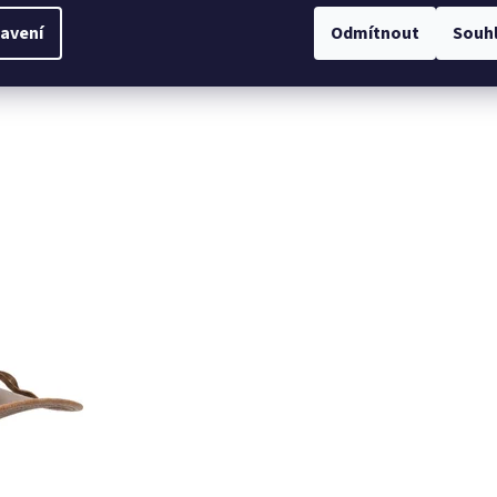
gged Earth
avení
Odmítnout
Souh