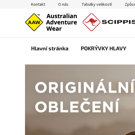
Přejít
Kontakt
O nás
Tabulky velikostí
Způso
na
obsah
Hlavní stránka
POKRÝVKY HLAVY
A
u
t
e
n
t