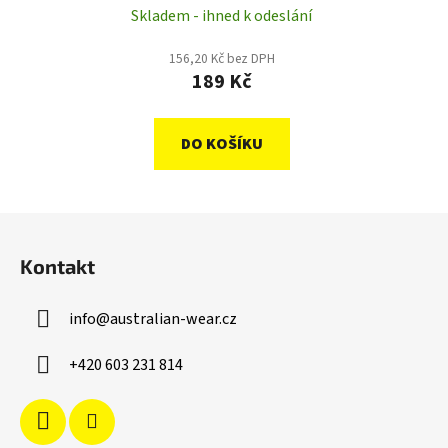
Skladem - ihned k odeslání
156,20 Kč bez DPH
189 Kč
DO KOŠÍKU
Z
á
Kontakt
p
a
info
@
australian-wear.cz
t
í
+420 603 231 814