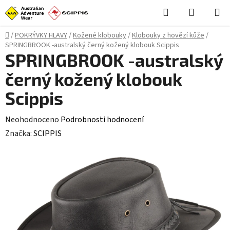
Přejít
Hledat
NÁKUPN
na
KOŠÍK
obsah
Domů
/
POKRÝVKY HLAVY
/
Kožené klobouky
/
Klobouky z hovězí kůže
/
SPRINGBROOK -australský černý kožený klobouk Scippis
SPRINGBROOK -australský
černý kožený klobouk
Scippis
Průměrné
Neohodnoceno
Podrobnosti hodnocení
hodnocení
Značka:
SCIPPIS
produktu
je
0,0
z
5
hvězdiček.