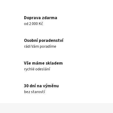
Doprava zdarma
od 2 000 Kč
Osobní poradenství
rádi Vám poradíme
Vše máme skladem
rychlé odeslání
30 dní na výměnu
bez starostí
Z
á