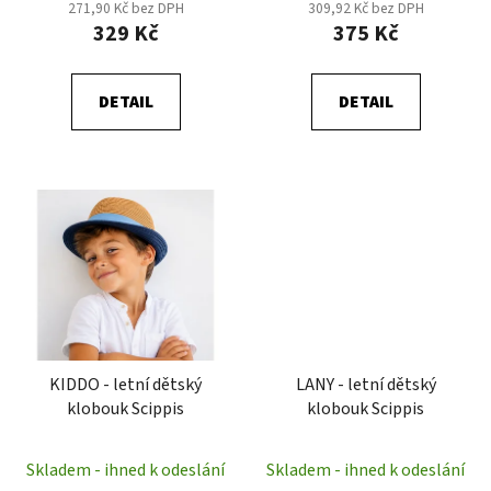
271,90 Kč bez DPH
309,92 Kč bez DPH
ů
329 Kč
375 Kč
DETAIL
DETAIL
KIDDO - letní dětský
LANY - letní dětský
klobouk Scippis
klobouk Scippis
Skladem - ihned k odeslání
Skladem - ihned k odeslání