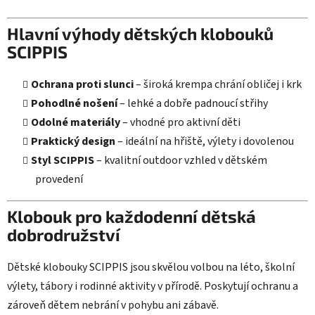
v
k
Hlavní výhody dětských klobouků
y
SCIPPIS
v
ý
p
Ochrana proti slunci
– široká krempa chrání obličej i krk
i
Pohodlné nošení
– lehké a dobře padnoucí střihy
s
Odolné materiály
– vhodné pro aktivní děti
u
Praktický design
– ideální na hřiště, výlety i dovolenou
Styl SCIPPIS
– kvalitní outdoor vzhled v dětském
provedení
Klobouk pro každodenní dětská
dobrodružství
Dětské klobouky SCIPPIS jsou skvělou volbou na léto, školní
výlety, tábory i rodinné aktivity v přírodě. Poskytují ochranu a
zároveň dětem nebrání v pohybu ani zábavě.