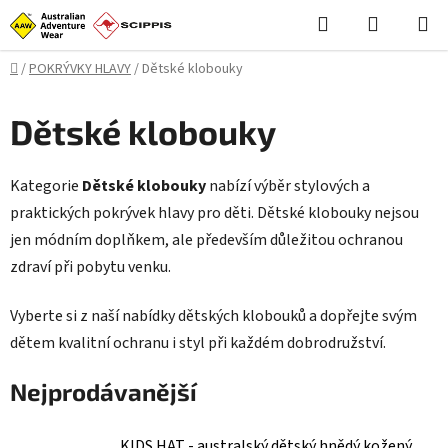
Přejít
Hledat
NÁKUPN
na
KOŠÍK
obsah
Domů
/
POKRÝVKY HLAVY
/
Dětské klobouky
Dětské klobouky
Kategorie
Dětské klobouky
nabízí výběr stylových a
praktických pokrývek hlavy pro děti. Dětské klobouky nejsou
jen módním doplňkem, ale především důležitou ochranou
zdraví při pobytu venku.
Vyberte si z naší nabídky dětských klobouků a dopřejte svým
dětem kvalitní ochranu i styl při každém dobrodružství.
Nejprodávanější
KIDS HAT - australský dětský hnědý kožený