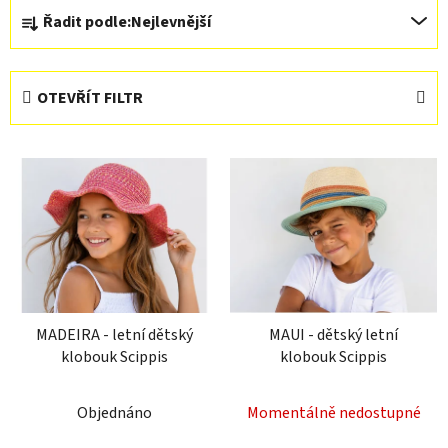
Ř
Řadit podle:
Nejlevnější
a
z
e
OTEVŘÍT FILTR
n
í
V
p
ý
r
p
o
i
d
s
u
p
k
r
t
MADEIRA - letní dětský
MAUI - dětský letní
o
ů
klobouk Scippis
klobouk Scippis
d
u
Objednáno
Momentálně nedostupné
k
t