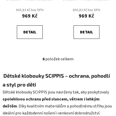
800,83 Kč bez DPH
800,83 Kč bez DPH
969 Kč
969 Kč
DETAIL
DETAIL
6
položek celkem
O
v
l
Dětské klobouky SCIPPIS – ochrana, pohodlí
á
a styl pro děti
d
a
Dětské klobouky SCIPPIS jsou navrženy tak, aby poskytovaly
c
spolehlivou ochranu před sluncem, větrem i lehkým
í
deštěm
. Díky kvalitním materiálům a pohodlnému střihu jsou
p
r
ideální pro každodenní nošení i venkovní dobrodružství.