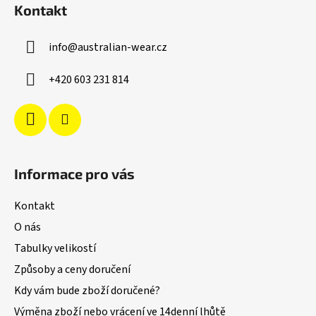
Kontakt
p
a
info
@
australian-wear.cz
t
í
+420 603 231 814
Informace pro vás
Kontakt
O nás
Tabulky velikostí
Způsoby a ceny doručení
Kdy vám bude zboží doručené?
Výměna zboží nebo vrácení ve 14denní lhůtě