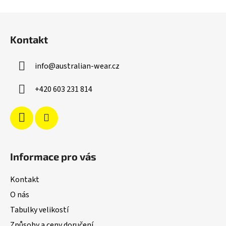
Z
á
Kontakt
p
a
info
@
australian-wear.cz
t
í
+420 603 231 814
Informace pro vás
Kontakt
O nás
Tabulky velikostí
Způsoby a ceny doručení