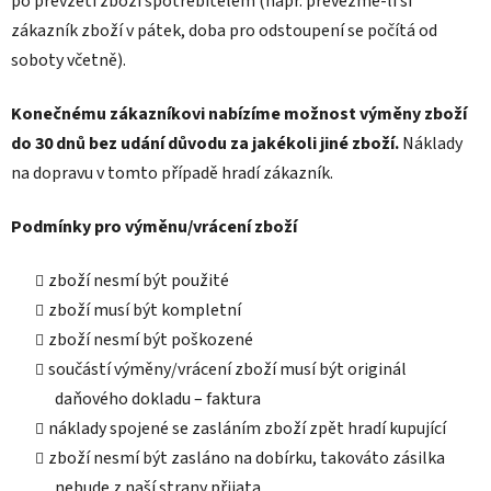
po převzetí zboží spotřebitelem (např. převezme-li si
zákazník zboží v pátek, doba pro odstoupení se počítá od
soboty včetně).
Konečnému zákazníkovi nabízíme možnost výměny zboží
do 30 dnů bez udání důvodu za jakékoli jiné zboží.
Náklady
na dopravu v tomto případě hradí zákazník.
Podmínky pro výměnu/vrácení zboží
zboží nesmí být použité
zboží musí být kompletní
zboží nesmí být poškozené
součástí výměny/vrácení zboží musí být originál
daňového dokladu – faktura
náklady spojené se zasláním zboží zpět hradí kupující
zboží nesmí být zasláno na dobírku, takováto zásilka
nebude z naší strany přijata