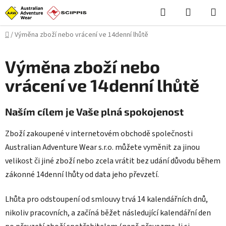
Přejít
Hledat
NÁKUPN
na
KOŠÍK
obsah
Domů
/
Výměna zboží nebo vrácení ve 14denní lhůtě
Výměna zboží nebo
vrácení ve 14denní lhůtě
Naším cílem je Vaše plná spokojenost
Zboží zakoupené v internetovém obchodě společnosti
Australian Adventure Wear s.r.o. můžete vyměnit za jinou
velikost či jiné zboží nebo zcela vrátit bez udání důvodu během
zákonné 14denní lhůty od data jeho převzetí.
Lhůta pro odstoupení od smlouvy trvá 14 kalendářních dnů,
nikoliv pracovních, a začíná běžet následující kalendářní den