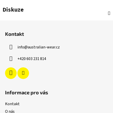
Diskuze
Z
á
Kontakt
p
a
info
@
australian-wear.cz
t
í
+420 603 231 814
Informace pro vás
Kontakt
O nás