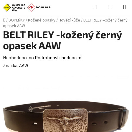
Přejít
Hledat
NÁKUPN
na
KOŠÍK
obsah
Domů
/
DOPLŇKY
/
Kožené opasky
/
Hovězí kůže
/
BELT RILEY -kožený černý
opasek AAW
BELT RILEY -kožený černý
opasek AAW
Průměrné
Neohodnoceno
Podrobnosti hodnocení
hodnocení
Značka:
AAW
produktu
je
0,0
z
5
hvězdiček.