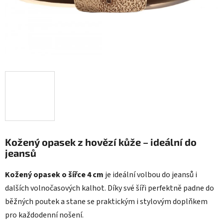
Kožený opasek z hovězí kůže – ideální do
jeansů
Kožený opasek o šířce 4 cm
je ideální volbou do jeansů i
dalších volnočasových kalhot. Díky své šíři perfektně padne do
běžných poutek a stane se praktickým i stylovým doplňkem
pro každodenní nošení.