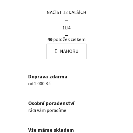
NAČÍST 12 DALŠÍCH
S
1
4
t
r
O
46
položek celkem
á
v
n
l
k
NAHORU
á
o
d
v
a
á
n
c
Doprava zdarma
í
í
od 2 000 Kč
p
r
v
Osobní poradenství
k
rádi Vám poradíme
y
v
ý
Vše máme skladem
p