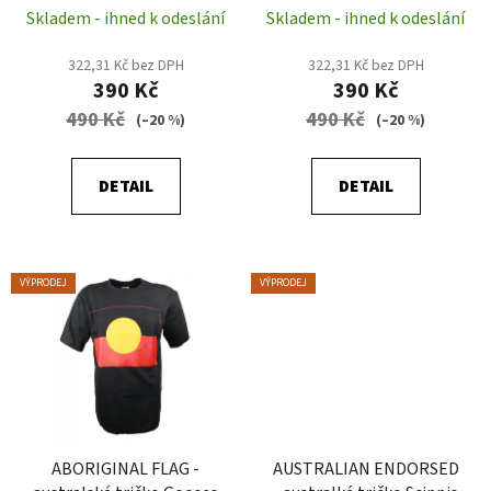
Skladem - ihned k odeslání
Skladem - ihned k odeslání
k
t
322,31 Kč bez DPH
322,31 Kč bez DPH
ů
390 Kč
390 Kč
490 Kč
490 Kč
(–20 %)
(–20 %)
DETAIL
DETAIL
VÝPRODEJ
VÝPRODEJ
ABORIGINAL FLAG -
AUSTRALIAN ENDORSED