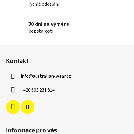
rychlé odeslání
i
s
u
30 dní na výměnu
bez starostí
Z
á
Kontakt
p
a
info
@
australian-wear.cz
t
í
+420 603 231 814
Informace pro vás