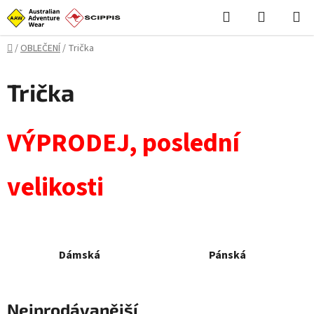
Přejít
Hledat
NÁKUPN
na
KOŠÍK
obsah
Domů
/
OBLEČENÍ
/
Trička
Trička
VÝPRODEJ, poslední
velikosti
Dámská
Pánská
Nejprodávanější