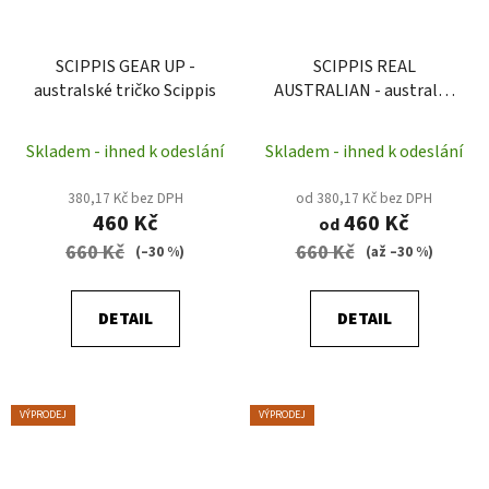
SCIPPIS GEAR UP -
SCIPPIS REAL
australské tričko Scippis
AUSTRALIAN - australké
tričko Scippis
Skladem - ihned k odeslání
Skladem - ihned k odeslání
380,17 Kč bez DPH
od 380,17 Kč bez DPH
460 Kč
460 Kč
od
660 Kč
660 Kč
(–30 %)
(až –30 %)
DETAIL
DETAIL
VÝPRODEJ
VÝPRODEJ