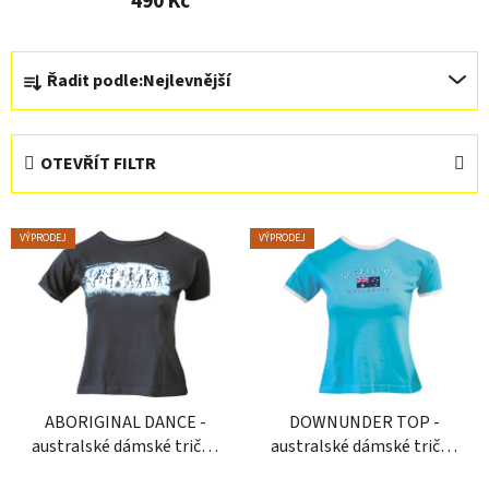
490 Kč
Ř
Řadit podle:
Nejlevnější
a
z
e
OTEVŘÍT FILTR
n
í
V
p
VÝPRODEJ
VÝPRODEJ
ý
r
p
o
i
d
s
u
p
k
r
t
ABORIGINAL DANCE -
DOWNUNDER TOP -
o
ů
australské dámské tričko
australské dámské tričko
d
Gooses
Gooses
u