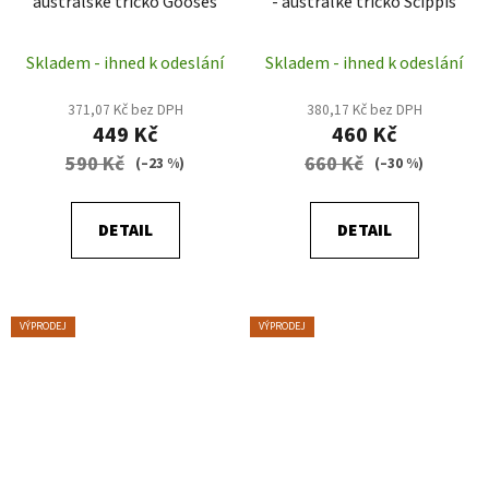
australské tričko Gooses
- australké tričko Scippis
Skladem - ihned k odeslání
Skladem - ihned k odeslání
371,07 Kč bez DPH
380,17 Kč bez DPH
449 Kč
460 Kč
590 Kč
660 Kč
(–23 %)
(–30 %)
DETAIL
DETAIL
VÝPRODEJ
VÝPRODEJ