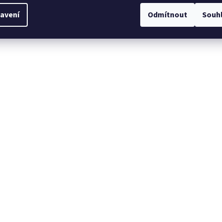
avení
Odmítnout
Souh