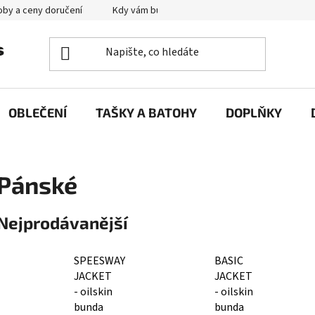
by a ceny doručení
Kdy vám bude zboží doručené?
Výměna zb
OBLEČENÍ
TAŠKY A BATOHY
DOPLŇKY
Pánské
Nejprodávanější
SPEESWAY
BASIC
JACKET
JACKET
- oilskin
- oilskin
bunda
bunda