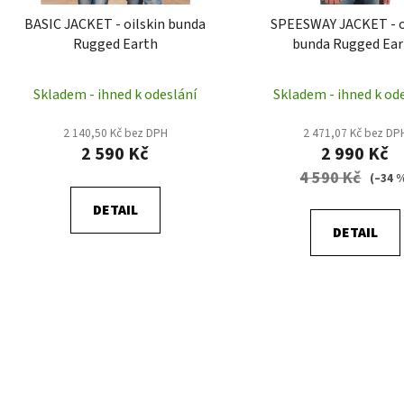
d
BASIC JACKET - oilskin bunda
SPEESWAY JACKET - o
u
Rugged Earth
bunda Rugged Ea
k
t
Skladem - ihned k odeslání
Skladem - ihned k od
ů
2 140,50 Kč bez DPH
2 471,07 Kč bez DP
2 590 Kč
2 990 Kč
4 590 Kč
(–34 
DETAIL
DETAIL
O
v
l
á
d