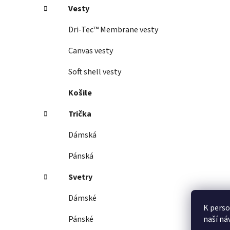
Vesty
Dri-Tec™ Membrane vesty
Canvas vesty
Soft shell vesty
Košile
Trička
Dámská
Pánská
Svetry
Dámské
K perso
naší ná
Pánské