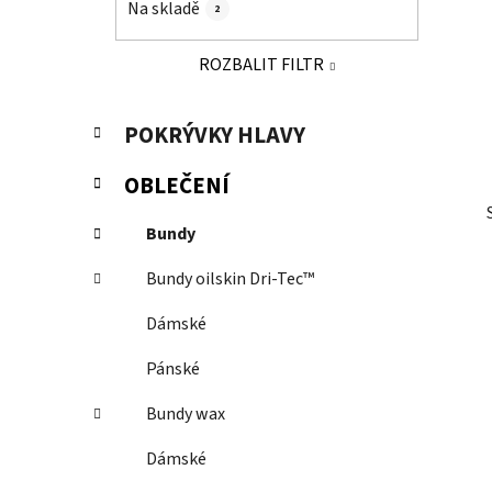
Na skladě
2
p
a
ROZBALIT FILTR
n
e
K
Přeskočit
POKRÝVKY HLAVY
l
a
kategorie
t
OBLEČENÍ
e
g
Bundy
o
r
Bundy oilskin Dri-Tec™
i
e
Dámské
Pánské
Bundy wax
Dámské