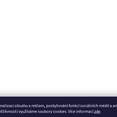
nalizaci obsahu a reklam, poskytování funkcí sociálních médií a a
vštěvnosti využíváme soubory cookies. Více informací
zde
.