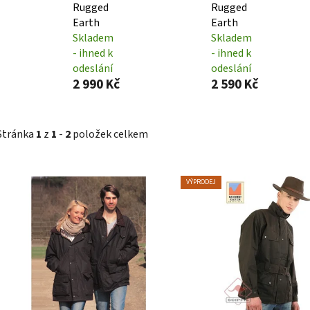
Rugged
Rugged
Earth
Earth
Skladem
Skladem
- ihned k
- ihned k
odeslání
odeslání
2 990 Kč
2 590 Kč
Stránka
1
z
1
-
2
položek celkem
V
VÝPRODEJ
ý
p
i
s
p
r
o