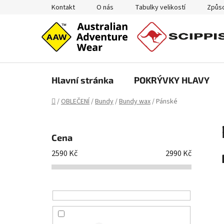
Přejít
Kontakt
O nás
Tabulky velikostí
Způso
na
obsah
Hlavní stránka
POKRÝVKY HLAVY
Domů
/
OBLEČENÍ
/
Bundy
/
Bundy wax
/
Pánské
P
o
Cena
s
2590
Kč
2990
Kč
t
r
a
n
n
í