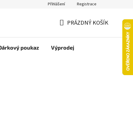
Přihlášení
Registrace
oží nebo vrácení ve 14denní lhůtě
Platba objednávky kartou
PRÁZDNÝ KOŠÍK
NÁKUPNÍ
KOŠÍK
Dárkový poukaz
Výprodej