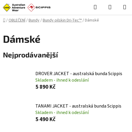
Přejít
Hledat
NÁKUPN
na
KOŠÍK
obsah
Domů
/
OBLEČENÍ
/
Bundy
/
Bundy oilskin Dri-Tec™
/
Dámské
Dámské
Nejprodávanější
DROVER JACKET - australská bunda Scippis
Skladem - ihned k odeslání
5 890 Kč
TANAMI JACKET - australská bunda Scippis
Skladem - ihned k odeslání
5 490 Kč