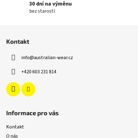
p
30 dní na výměnu
i
bez starostí
s
u
Z
á
Kontakt
p
a
info
@
australian-wear.cz
t
í
+420 603 231 814
Informace pro vás
Kontakt
O nás