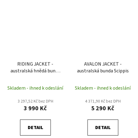
RIDING JACKET -
AVALON JACKET -
australská hnědá bunda
australská bunda Scippis
Scippis
Skladem - ihned k odeslání
Skladem - ihned k odeslání
3 297,52 Kč bez DPH
4 371,90 Kč bez DPH
3 990 Kč
5 290 Kč
DETAIL
DETAIL