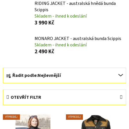
RIDING JACKET - australská hnědá bunda
Scippis
Skladem - ihned k odeslání
3 990 Kč
MONARO JACKET - australská bunda Scippis
Skladem - ihned k odeslání
2 490 Kč
Ř
Řadit podle:
Nejlevnější
a
z
e
OTEVŘÍT FILTR
n
í
V
p
VÝPRODEJ
VÝPRODEJ
ý
r