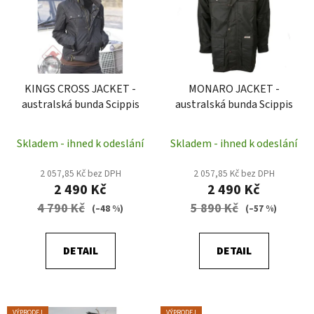
p
o
i
d
s
u
p
k
r
t
KINGS CROSS JACKET -
MONARO JACKET -
o
ů
australská bunda Scippis
australská bunda Scippis
d
u
Skladem - ihned k odeslání
Skladem - ihned k odeslání
k
t
2 057,85 Kč bez DPH
2 057,85 Kč bez DPH
ů
2 490 Kč
2 490 Kč
4 790 Kč
5 890 Kč
(–48 %)
(–57 %)
DETAIL
DETAIL
VÝPRODEJ
VÝPRODEJ