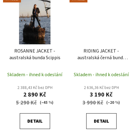
ROSANNE JACKET -
RIDING JACKET -
australská bunda Scippis
australská černá bunda
Scippis
Skladem - ihned k odeslání
Skladem - ihned k odeslání
2 388,43 Kč bez DPH
2 636,36 Kč bez DPH
2 890 Kč
3 190 Kč
5 290 Kč
3 990 Kč
(–45 %)
(–20 %)
DETAIL
DETAIL