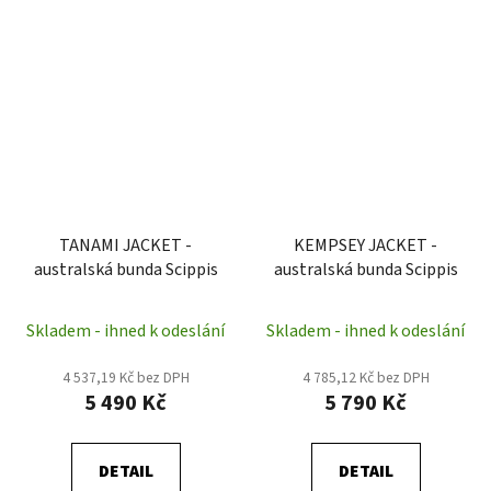
TANAMI JACKET -
KEMPSEY JACKET -
australská bunda Scippis
australská bunda Scippis
Skladem - ihned k odeslání
Skladem - ihned k odeslání
4 537,19 Kč bez DPH
4 785,12 Kč bez DPH
5 490 Kč
5 790 Kč
DETAIL
DETAIL