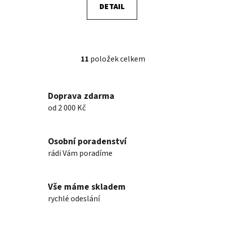
DETAIL
11
položek celkem
O
v
l
Doprava zdarma
á
od 2 000 Kč
d
a
c
Osobní poradenství
í
p
rádi Vám poradíme
r
v
k
Vše máme skladem
y
rychlé odeslání
v
ý