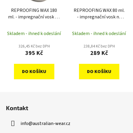
REPROOFING WAX 180
REPROOFING WAX 80 ml.
ml. - impregnační vosk na
- impregnační vosk na
oilskin
oilskin
Skladem - ihned k odeslání
Skladem - ihned k odeslání
326,45 Kč bez DPH
238,84 Kč bez DPH
395 Kč
289 Kč
DO KOŠÍKU
DO KOŠÍKU
Z
á
Kontakt
p
a
info
@
australian-wear.cz
t