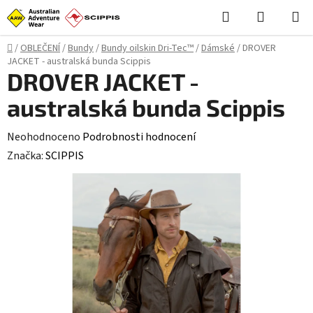
Přejít
Hledat
NÁKUPN
na
KOŠÍK
obsah
Domů
/
OBLEČENÍ
/
Bundy
/
Bundy oilskin Dri-Tec™
/
Dámské
/
DROVER
JACKET - australská bunda Scippis
DROVER JACKET -
australská bunda Scippis
Průměrné
Neohodnoceno
Podrobnosti hodnocení
hodnocení
Značka:
SCIPPIS
produktu
je
0,0
z
5
hvězdiček.