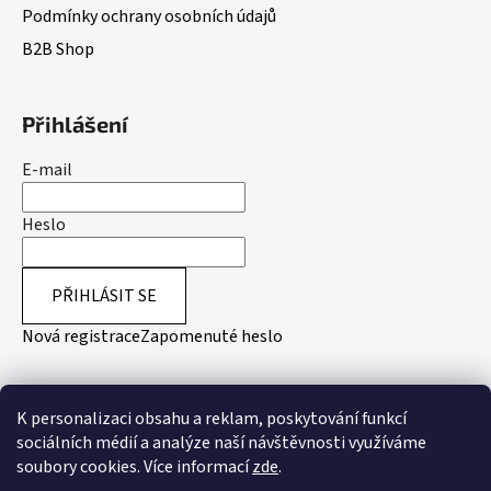
Podmínky ochrany osobních údajů
B2B Shop
Přihlášení
E-mail
Heslo
PŘIHLÁSIT SE
Nová registrace
Zapomenuté heslo
Přijímáme online platby
K personalizaci obsahu a reklam, poskytování funkcí
sociálních médií a analýze naší návštěvnosti využíváme
soubory cookies. Více informací
zde
.