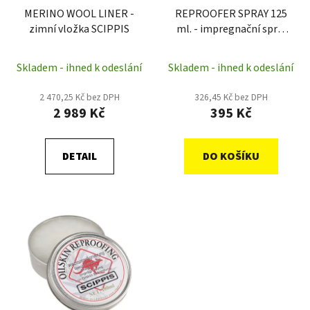
MERINO WOOL LINER -
REPROOFER SPRAY 125
zimní vložka SCIPPIS
ml. - impregnační sprej
na oilskin
Skladem - ihned k odeslání
Skladem - ihned k odeslání
2 470,25 Kč bez DPH
326,45 Kč bez DPH
2 989 Kč
395 Kč
DETAIL
DO KOŠÍKU