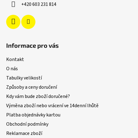
í
+420 603 231 814
Informace pro vás
Kontakt
O nás
Tabulky velikostí
Způsoby a ceny doručení
Kdy vám bude zboží doručené?
Výměna zboží nebo vrácení ve 14denní lhůtě
Platba objednávky kartou
Obchodní podmínky
Reklamace zboží