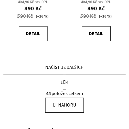
404,96 Kč bez DPH
404,96 Kč bez DPH
490 Kč
490 Kč
590 Kč
590 Kč
(–16 %)
(–16 %)
DETAIL
DETAIL
NAČÍST 12 DALŠÍCH
S
1
4
t
r
O
44
položek celkem
á
v
n
l
k
NAHORU
á
o
d
v
a
á
n
c