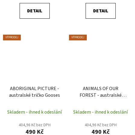
DETAIL
DETAIL
VÝPRODEJ
VÝPRODEJ
ABORIGINAL PICTURE -
ANIMALS OF OUR
australské tričko Gooses
FOREST - australské
tričko Gooses
Skladem - ihned k odeslání
Skladem - ihned k odeslání
404,96 Kč bez DPH
404,96 Kč bez DPH
490 Kč
490 Kč