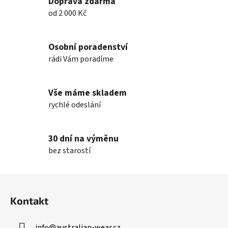
Doprava zdarma
í
í
od 2 000 Kč
p
r
v
Osobní poradenství
k
rádi Vám poradíme
y
v
ý
Vše máme skladem
p
rychlé odeslání
i
s
u
30 dní na výměnu
bez starostí
Z
á
Kontakt
p
a
info
@
australian-wear.cz