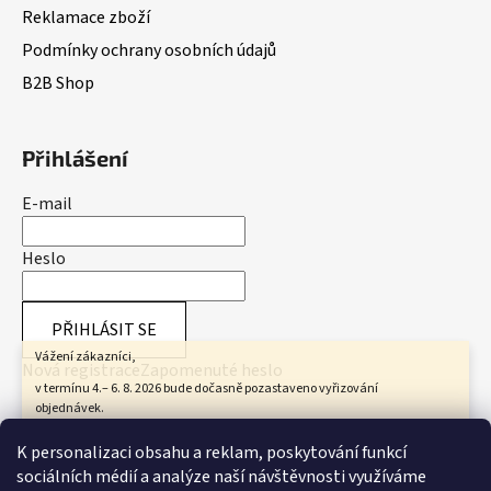
Reklamace zboží
Podmínky ochrany osobních údajů
B2B Shop
Přihlášení
E-mail
Heslo
PŘIHLÁSIT SE
Vážení zákazníci,
Nová registrace
Zapomenuté heslo
v termínu 4.– 6. 8. 2026 bude dočasně pozastaveno vyřizování
objednávek.
Všechny objednávky přijaté v tomto období začneme zpracovávat od 7.
Přijímáme online platby
K personalizaci obsahu a reklam, poskytování funkcí
8. 2026.
sociálních médií a analýze naší návštěvnosti využíváme