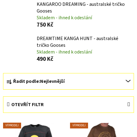
KANGAROO DREAMING - australské tričko
Gooses
Skladem - ihned k odeslání
750 Kč
DREAMTIME KANGA HUNT - australské
tričko Gooses
Skladem - ihned k odeslání
490 Kč
Ř
Řadit podle:
Nejlevnější
a
z
e
OTEVŘÍT FILTR
n
í
V
p
VÝPRODEJ
VÝPRODEJ
ý
r