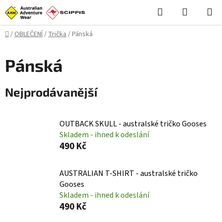
Přejít
Hledat
NÁKUPN
na
KOŠÍK
obsah
Domů
/
OBLEČENÍ
/
Trička
/
Pánská
Pánská
Nejprodávanější
OUTBACK SKULL - australské tričko Gooses
Skladem - ihned k odeslání
490 Kč
AUSTRALIAN T-SHIRT - australské tričko
Gooses
Skladem - ihned k odeslání
490 Kč