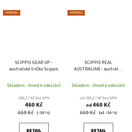
VÝPRODEJ
VÝPRODEJ
SCIPPIS GEAR UP -
SCIPPIS REAL
australské tričko Scippis
AUSTRALIAN - australké
tričko Scippis
Skladem - ihned k odeslání
Skladem - ihned k odeslání
380,17 Kč bez DPH
od 380,17 Kč bez DPH
460 Kč
460 Kč
od
660 Kč
660 Kč
(–30 %)
(až –30 %)
DETAIL
DETAIL