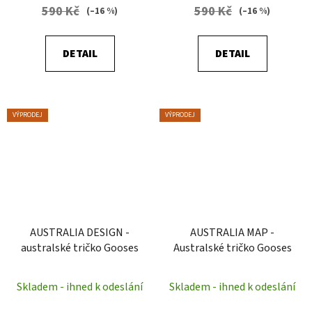
590 Kč
590 Kč
(–16 %)
(–16 %)
DETAIL
DETAIL
VÝPRODEJ
VÝPRODEJ
AUSTRALIA DESIGN -
AUSTRALIA MAP -
australské tričko Gooses
Australské tričko Gooses
Skladem - ihned k odeslání
Skladem - ihned k odeslání