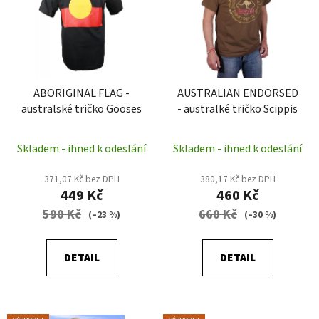
p
o
i
d
s
u
p
k
r
t
ABORIGINAL FLAG -
AUSTRALIAN ENDORSED
o
ů
australské tričko Gooses
- australké tričko Scippis
d
u
Skladem - ihned k odeslání
Skladem - ihned k odeslání
k
t
371,07 Kč bez DPH
380,17 Kč bez DPH
ů
449 Kč
460 Kč
590 Kč
660 Kč
(–23 %)
(–30 %)
DETAIL
DETAIL