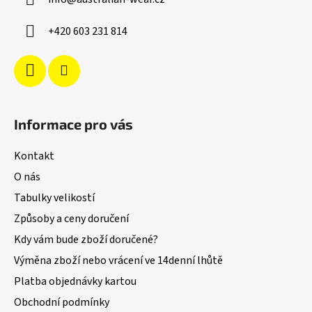
t
í
+420 603 231 814
Informace pro vás
Kontakt
O nás
Tabulky velikostí
Způsoby a ceny doručení
Kdy vám bude zboží doručené?
Výměna zboží nebo vrácení ve 14denní lhůtě
Platba objednávky kartou
Obchodní podmínky