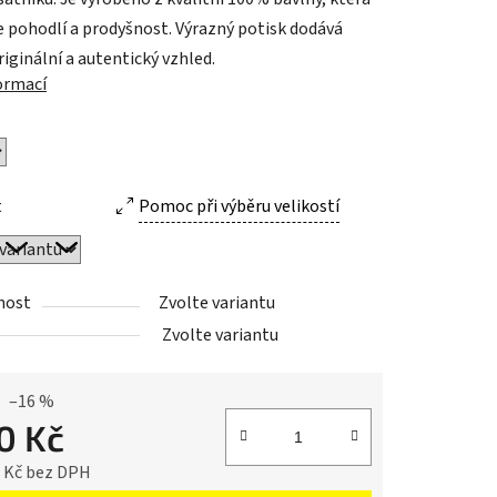
je pohodlí a prodyšnost. Výrazný potisk dodává
riginální a autentický vzhled.
formací
ek.
t
Pomoc při výběru velikostí
nost
Zvolte variantu
Zvolte variantu
–16 %
0 Kč
6 Kč bez DPH