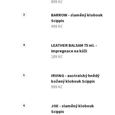
899 Kč
BARROW - slaměný klobouk
Scippis
499 Kč
LEATHER BALSAM 75 ml. -
impregnace na kůži
189 Kč
IRVING - australský hnědý
kožený klobouk Scippis
999 Kč
JOE - slaměný klobouk
Scippis