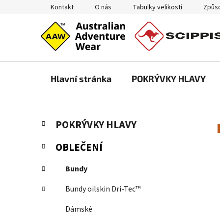
Přejít
Kontakt
O nás
Tabulky velikostí
Způso
na
obsah
Hlavní stránka
POKRÝVKY HLAVY
P
K
Přeskočit
POKRÝVKY HLAVY
a
kategorie
o
t
s
OBLEČENÍ
e
t
g
r
Bundy
o
a
r
Bundy oilskin Dri-Tec™
i
n
e
n
Dámské