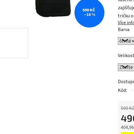
0,0
zajišťu
z
590 KČ
–16 %
tričku o
5
Více in
hvězdič
Barva
Velikos
Dostup
Kód:
590 Kč
49
404,9