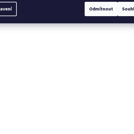
avení
Odmítnout
Souh