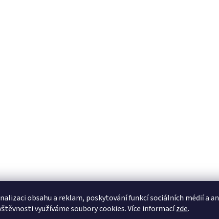
nalizaci obsahu a reklam, poskytování funkcí sociálních médií a a
vštěvnosti využíváme soubory cookies. Více informací
zde
.