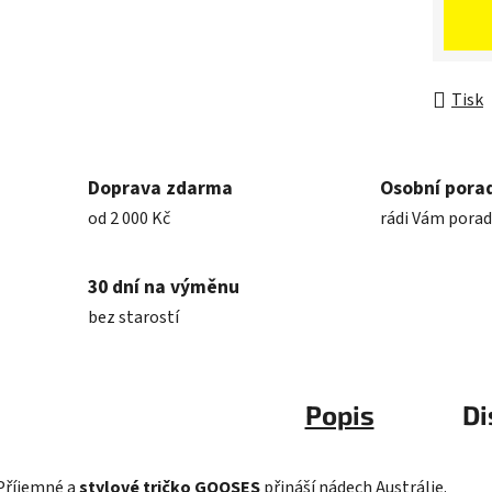
Měrná 
Tisk
Doprava zdarma
Osobní pora
od 2 000 Kč
rádi Vám pora
30 dní na výměnu
bez starostí
Popis
Di
Příjemné a
stylové tričko GOOSES
přináší nádech Austrálie.