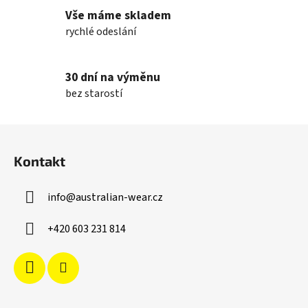
k
Vše máme skladem
y
rychlé odeslání
v
ý
p
30 dní na výměnu
i
bez starostí
s
u
Z
á
Kontakt
p
a
info
@
australian-wear.cz
t
í
+420 603 231 814