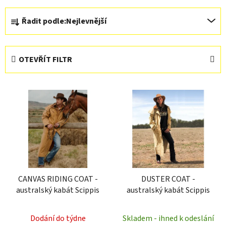
Ř
Řadit podle:
Nejlevnější
a
z
e
OTEVŘÍT FILTR
n
í
V
p
ý
r
p
o
i
d
s
u
p
k
r
t
CANVAS RIDING COAT -
DUSTER COAT -
o
ů
australský kabát Scippis
australský kabát Scippis
d
u
Dodání do týdne
Skladem - ihned k odeslání
k