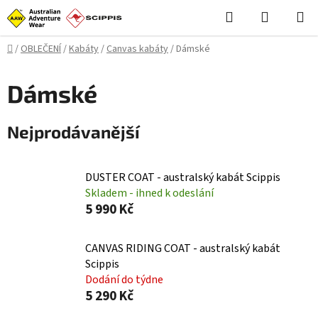
Přejít
Hledat
NÁKUPN
na
KOŠÍK
obsah
Domů
/
OBLEČENÍ
/
Kabáty
/
Canvas kabáty
/
Dámské
Dámské
Nejprodávanější
DUSTER COAT - australský kabát Scippis
Skladem - ihned k odeslání
5 990 Kč
CANVAS RIDING COAT - australský kabát
Scippis
Dodání do týdne
5 290 Kč