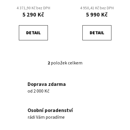
t
4 371,90 Kč bez DPH
4 950,41 Kč bez DPH
ů
5 290 Kč
5 990 Kč
DETAIL
DETAIL
2
položek celkem
O
v
l
Doprava zdarma
á
od 2 000 Kč
d
a
c
Osobní poradenství
í
p
rádi Vám poradíme
r
v