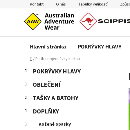
Přejít
Kontakt
O nás
Tabulky velikostí
Způso
na
obsah
Hlavní stránka
POKRÝVKY HLAVY
Domů
/
Platba objednávky kartou
P
K
Přeskočit
POKRÝVKY HLAVY
a
kategorie
o
t
s
OBLEČENÍ
e
t
g
TAŠKY A BATOHY
r
o
a
r
DOPLŇKY
i
n
e
n
Kožené opasky
í