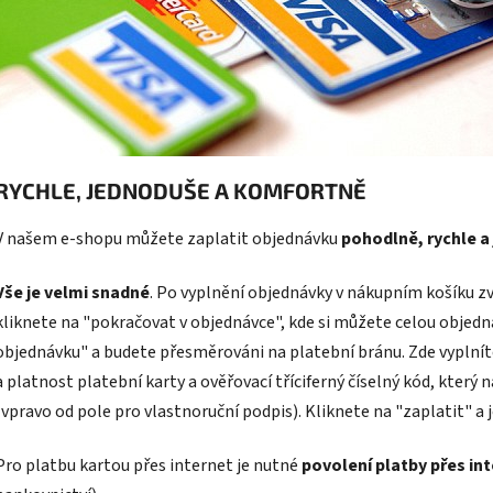
RYCHLE, JEDNODUŠE A KOMFORTNĚ
V našem e-shopu můžete zaplatit objednávku
pohodlně, rychle a
Vše je velmi snadné
. Po vyplnění objednávky v nákupním košíku zv
kliknete na "pokračovat v objednávce", kde si můžete celou objedn
objednávku" a budete přesměrováni na platební bránu. Zde vyplníte 
a platnost platební karty a ověřovací tříciferný číselný kód, který 
(vpravo od pole pro vlastnoruční podpis). Kliknete na "zaplatit" a j
Pro platbu kartou přes internet je nutné
povolení platby přes in