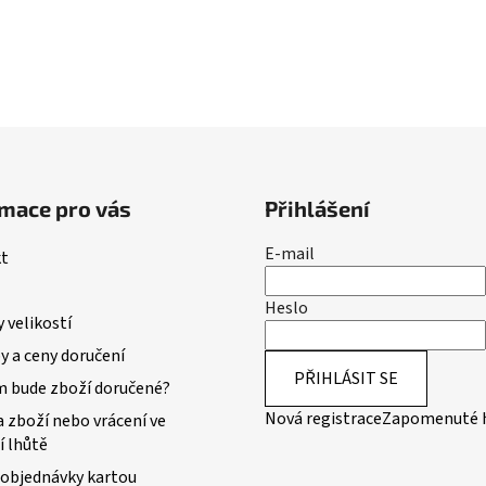
mace pro vás
Přihlášení
E-mail
t
Heslo
 velikostí
 a ceny doručení
PŘIHLÁSIT SE
m bude zboží doručené?
Nová registrace
Zapomenuté 
 zboží nebo vrácení ve
í lhůtě
 objednávky kartou