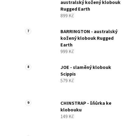
australský kožený klobouk
Rugged Earth
899 Kč
BARRINGTON - australský
kožený klobouk Rugged
Earth
999 Kč
JOE - slaměný klobouk
Scippis
579 Kč
CHINSTRAP - šňůrka ke
klobouku
149 Kč