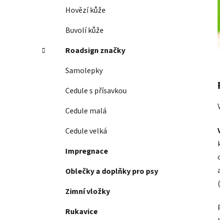
p
Hovězí kůže
a
Buvolí kůže
n
e
Roadsign značky
l
Samolepky
Cedule s přísavkou
Cedule malá
Cedule velká
Impregnace
Oblečky a doplňky pro psy
Zimní vložky
Rukavice