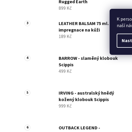
Rugged Earth
899 Kč
K perso
LEATHER BALSAM 75 ml. -
naší ná
impregnace na kůži
189 Kč
Nast
BARROW - slaměný klobouk
Scippis
499 Kč
IRVING - australský hnědý
kožený klobouk Scippis
999 Kč
OUTBACK LEGEND -