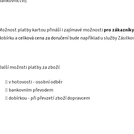
bankovnictví).
Možnost platby kartou přináší i zajímavé možnosti
pro zákazníky
dobírku a
celková cena za doručení
bude například u služby Zásilk
Další možnsti platby za zboží:
v hotovosti - osobní odběr
bankovním převodem
dobírkou - při převzetí zboží dopravcem