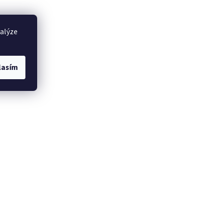
nalýze
lasím