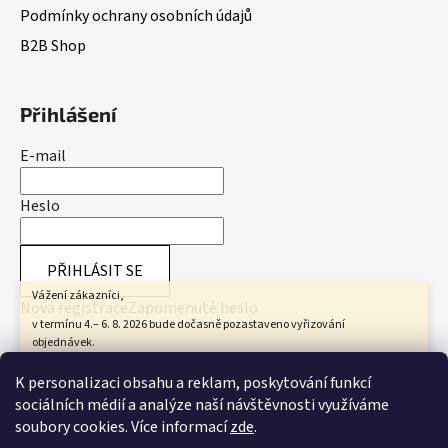
Podmínky ochrany osobních údajů
B2B Shop
Přihlášení
E-mail
Heslo
PŘIHLÁSIT SE
Vážení zákazníci,
Nová registrace
Zapomenuté heslo
v termínu 4.– 6. 8. 2026 bude dočasně pozastaveno vyřizování
objednávek.
Všechny objednávky přijaté v tomto období začneme zpracovávat od 7.
Přijímáme online platby
K personalizaci obsahu a reklam, poskytování funkcí
8. 2026.
sociálních médií a analýze naší návštěvnosti využíváme
Jako poděkování za vaši trpělivost jsme pro vás připravili slevu 10 %,
soubory cookies. Více informací
zde
.
která platí i na již zlevněné zboží.