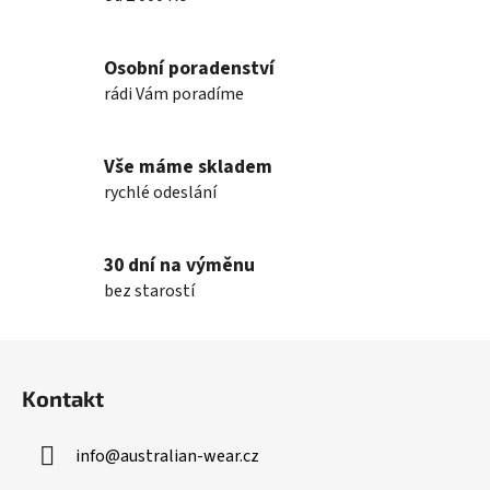
Osobní poradenství
rádi Vám poradíme
Vše máme skladem
rychlé odeslání
30 dní na výměnu
bez starostí
Z
á
Kontakt
p
a
info
@
australian-wear.cz
t