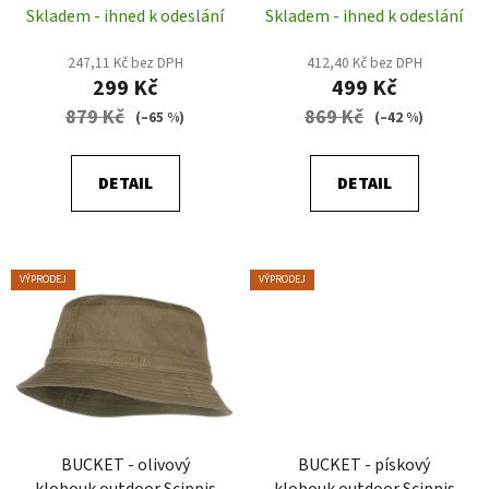
Skladem - ihned k odeslání
Skladem - ihned k odeslání
k
t
247,11 Kč bez DPH
412,40 Kč bez DPH
ů
299 Kč
499 Kč
879 Kč
869 Kč
(–65 %)
(–42 %)
DETAIL
DETAIL
VÝPRODEJ
VÝPRODEJ
BUCKET - olivový
BUCKET - pískový
klobouk outdoor Scippis
klobouk outdoor Scippis