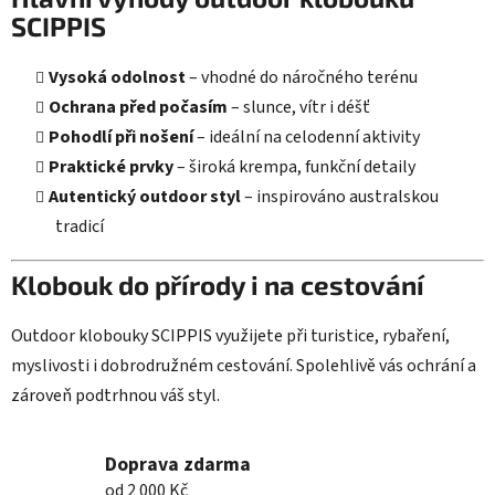
u
SCIPPIS
Vysoká odolnost
– vhodné do náročného terénu
Ochrana před počasím
– slunce, vítr i déšť
Pohodlí při nošení
– ideální na celodenní aktivity
Praktické prvky
– široká krempa, funkční detaily
Autentický outdoor styl
– inspirováno australskou
tradicí
Klobouk do přírody i na cestování
Outdoor klobouky SCIPPIS využijete při turistice, rybaření,
myslivosti i dobrodružném cestování. Spolehlivě vás ochrání a
zároveň podtrhnou váš styl.
Doprava zdarma
od 2 000 Kč