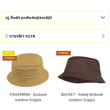
Ř
Řadit podle:
Nejlevnější
a
z
e
OTEVŘÍT FILTR
n
í
V
p
UPF 50+
VÝPRODEJ
ý
r
VÝPRODEJ
p
o
i
d
s
u
p
k
r
t
FISHERMAN - klobouk
BUCKET - hnědý klobouk
o
ů
outdoor Scippis
outdoor Scippis
d
u