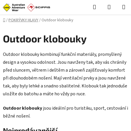
Přejít
Hledat
NÁKUPN
na
KOŠÍK
obsah
Domů
/
POKRÝVKY HLAVY
/
Outdoor klobouky
Outdoor klobouky
Outdoor klobouky kombinují funkční materiály, promyšlený
design a vysokou odolnost. Jsou navrženy tak, aby vás chránily
před sluncem, větrem i deštěm a zároveň zajišťovaly komfort
při dlouhodobém nošení. Mají ventilační prvky a jsou navržené
tak, aby byly lehké a snadno sbalitelné. Klobouk tak jednoduše
uložíte do batohu a máte ho vždy po ruce.
Outdoor klobouky
jsou ideální pro turistiku, sport, cestování i
běžné nošení.
Nejprodávanější