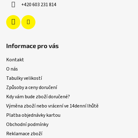
í
+420 603 231 814
Informace pro vás
Kontakt
O nás
Tabulky velikostí
Způsoby a ceny doručení
Kdy vám bude zboží doručené?
Výměna zboží nebo vrácení ve 14denní lhůtě
Platba objednávky kartou
Obchodní podmínky
Reklamace zboží