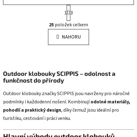
S
1
3
t
r
O
25
položek celkem
á
v
n
l
k
NAHORU
á
o
d
v
a
á
n
c
í
í
Outdoor klobouky SCIPPIS – odolnost a
p
funkčnost do přírody
r
v
Outdoor klobouky značky SCIPPIS jsou navrženy pro náročné
k
y
podmínky i každodenní nošení. Kombinují
odolné materiály,
v
pohodlí a praktický design
, díky čemuž jsou ideální pro
ý
turistiku, cestování i práci venku.
p
i
s
Hlavní výhody outdoor klobouků