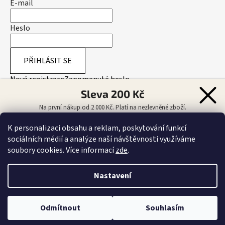
E-mail
Heslo
PŘIHLÁSIT SE
Nová registrace
Zapomenuté heslo
Sleva 200 Kč
Na první nákup od 2 000 Kč. Platí na nezlevněné zboží.
Přijímáme online platby
K personalizaci obsahu a reklam, poskytování funkcí
sociálních médií a analýze naší návštěvnosti využíváme
CHCI SLEVU 200 KČ
soubory cookies. Více informací
zde
.
Odesláním souhlasíte se zasíláním obchodních sdělení.
Více informací
.
Kontrolujte spam/nevyžádanou poštu!
Nastavení
Vytvořil Shoptet
Odmítnout
Souhlasím
Copyright 2026
Australian-Wear.cz
. Všechna práva
vyhrazena.
Upravit nastavení cookies