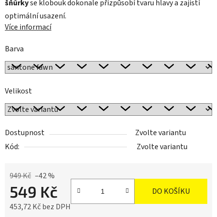
šňůrky
se klobouk dokonale přizpůsobí tvaru hlavy a zajistí
optimální usazení.
Více informací
Barva
Velikost
Dostupnost
Zvolte variantu
Kód:
Zvolte variantu
949 Kč
–42 %
549 Kč
DO KOŠÍKU
453,72 Kč bez DPH