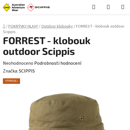
Stačí **styl (CSS)**, skript není potřeba: ```html
```
Hledat
NÁKUPN
Přejít
KOŠÍK
na
obsah
Domů
/
POKRÝVKY HLAVY
/
Outdoor klobouky
/
FORREST - klobouk outdoor
Scippis
FORREST - klobouk
outdoor Scippis
Průměrné
Neohodnoceno
Podrobnosti hodnocení
hodnocení
Značka:
SCIPPIS
produktu
VÝPRODEJ
je
0,0
z
5
hvězdiček.