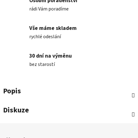
Osobní poradenství
rádi Vám poradíme
Vše máme skladem
rychlé odeslání
30 dní na výměnu
bez starostí
Popis
Diskuze
Z
á