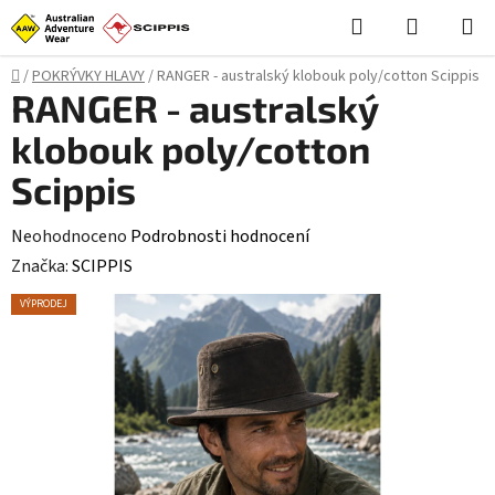
Přejít
Hledat
NÁKUPN
na
KOŠÍK
obsah
Domů
/
POKRÝVKY HLAVY
/
RANGER - australský klobouk poly/cotton Scippis
RANGER - australský
klobouk poly/cotton
Scippis
Průměrné
Neohodnoceno
Podrobnosti hodnocení
hodnocení
Značka:
SCIPPIS
produktu
VÝPRODEJ
je
0,0
z
5
hvězdiček.