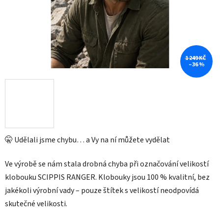
1 249 KČ
–36 %
🤫 Udělali jsme chybu… a Vy na ní můžete vydělat
Ve výrobě se nám stala drobná chyba při označování velikostí
klobouku SCIPPIS RANGER. Klobouky jsou 100 % kvalitní, bez
jakékoli výrobní vady – pouze štítek s velikostí neodpovídá
skutečné velikosti.