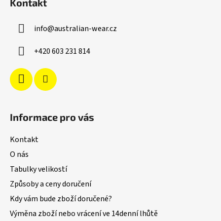
Kontakt
p
a
info
@
australian-wear.cz
t
í
+420 603 231 814
Informace pro vás
Kontakt
O nás
Tabulky velikostí
Způsoby a ceny doručení
Kdy vám bude zboží doručené?
Výměna zboží nebo vrácení ve 14denní lhůtě