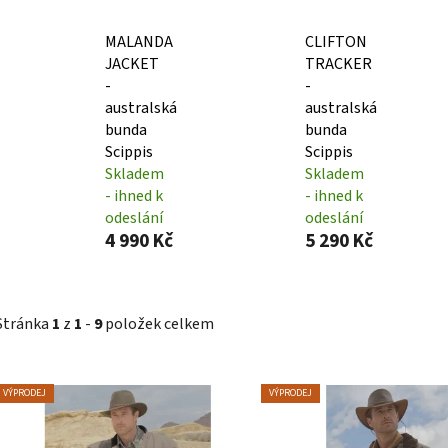
MALANDA
CLIFTON
JACKET
TRACKER
-
-
australská
australská
bunda
bunda
Scippis
Scippis
Skladem
Skladem
- ihned k
- ihned k
odeslání
odeslání
4 990 Kč
5 290 Kč
Stránka
1
z
1
-
9
položek celkem
V
VÝPRODEJ
VÝPRODEJ
ý
p