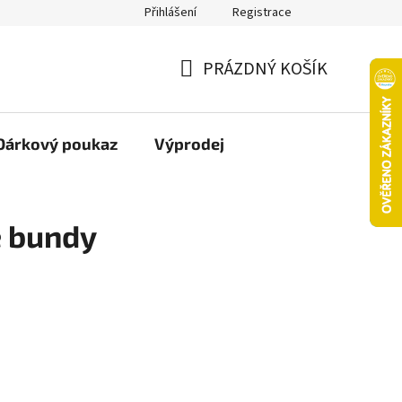
Přihlášení
Registrace
oží nebo vrácení ve 14denní lhůtě
Platba objednávky kartou
PRÁZDNÝ KOŠÍK
NÁKUPNÍ
KOŠÍK
Dárkový poukaz
Výprodej
 bundy