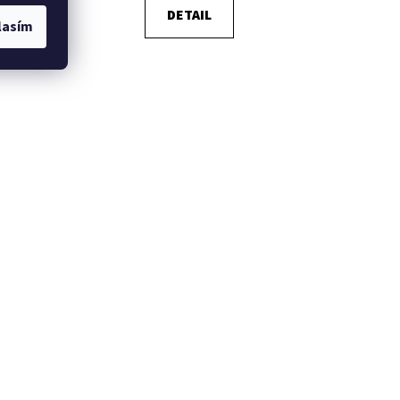
DETAIL
lasím