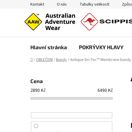
Přejít
Kontakt
O nás
Tabulky velikostí
Způso
na
obsah
Hlavní stránka
POKRÝVKY HLAVY
Domů
/
OBLEČENÍ
/
Bundy
/
Antique Dri-Tec™ Membrane bundy
P
o
Cena
s
2890
Kč
6490
Kč
t
r
a
n
n
í