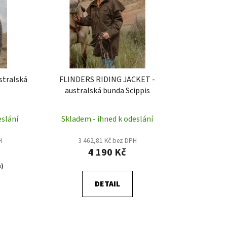
p
r
o
d
u
k
stralská
FLINDERS RIDING JACKET -
t
australská bunda Scippis
ů
eslání
Skladem - ihned k odeslání
H
3 462,81 Kč bez DPH
4 190 Kč
%)
DETAIL