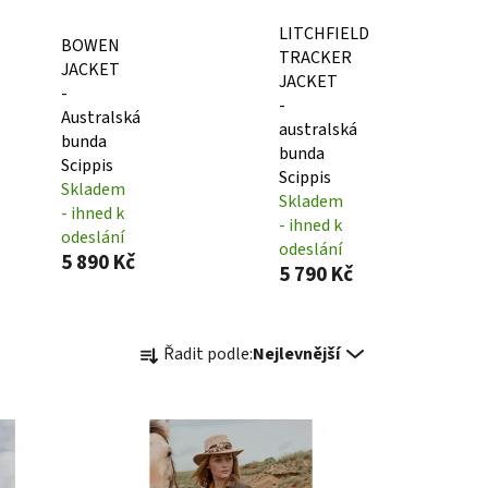
LITCHFIELD
BOWEN
TRACKER
JACKET
JACKET
-
-
Australská
australská
bunda
bunda
Scippis
Scippis
Skladem
Skladem
- ihned k
- ihned k
odeslání
odeslání
5 890 Kč
5 790 Kč
Ř
Řadit podle:
Nejlevnější
a
z
e
n
í