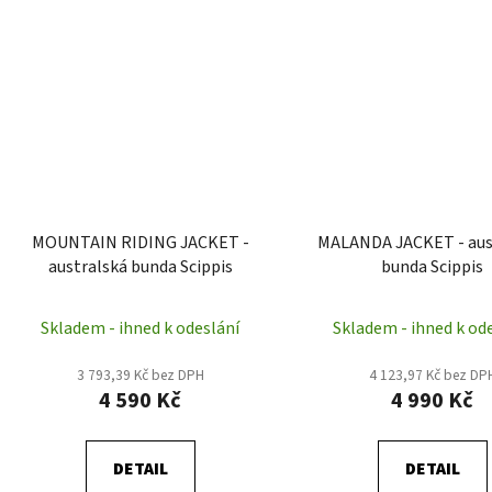
MOUNTAIN RIDING JACKET -
MALANDA JACKET - aus
australská bunda Scippis
bunda Scippis
Skladem - ihned k odeslání
Skladem - ihned k od
3 793,39 Kč bez DPH
4 123,97 Kč bez DP
4 590 Kč
4 990 Kč
DETAIL
DETAIL