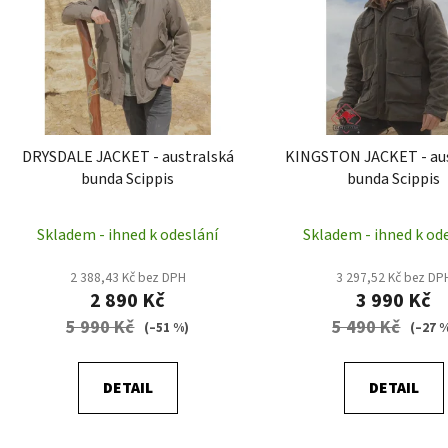
i
s
p
r
o
d
DRYSDALE JACKET - australská
KINGSTON JACKET - au
u
bunda Scippis
bunda Scippis
k
t
Skladem - ihned k odeslání
Skladem - ihned k od
ů
2 388,43 Kč bez DPH
3 297,52 Kč bez DP
2 890 Kč
3 990 Kč
5 990 Kč
5 490 Kč
(–51 %)
(–27 
DETAIL
DETAIL