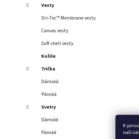
Vesty
Dri-Tec™ Membrane vesty
Canvas vesty
Soft shell vesty
Košile
Trička
Dámská
Pánská
Svetry
Dámské
K perso
naší ná
Pánské