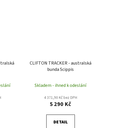
tralská
CLIFTON TRACKER - australská
bunda Scippis
eslání
Skladem - ihned k odeslání
H
4 371,90 Kč bez DPH
5 290 Kč
DETAIL