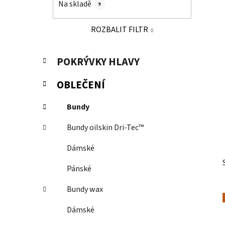
Na skladě
9
p
a
ROZBALIT FILTR
n
e
K
Přeskočit
POKRÝVKY HLAVY
l
a
kategorie
t
OBLEČENÍ
e
g
Bundy
o
r
Bundy oilskin Dri-Tec™
i
e
Dámské
Pánské
Bundy wax
Dámské