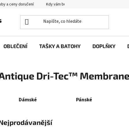
by a ceny doručení
Kdy vám bude zboží doručené?
Výměna zb
OBLEČENÍ
TAŠKY A BATOHY
DOPLŇKY
Antique Dri-Tec™ Membrane
Dámské
Pánské
Nejprodávanější