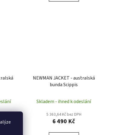
ralská
NEWMAN JACKET - australská
bunda Scippis
eslání
Skladem - ihned k odeslání
H
5 363,64 Kč bez DPH
6 490 Kč
nalýze