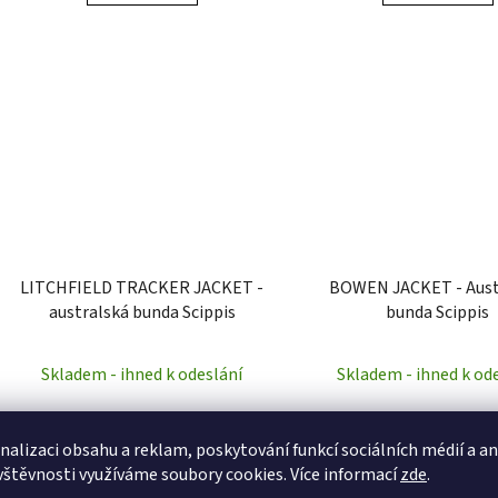
LITCHFIELD TRACKER JACKET -
BOWEN JACKET - Aust
australská bunda Scippis
bunda Scippis
Skladem - ihned k odeslání
Skladem - ihned k od
4 785,12 Kč bez DPH
4 867,77 Kč bez DP
5 790 Kč
5 890 Kč
nalizaci obsahu a reklam, poskytování funkcí sociálních médií a a
vštěvnosti využíváme soubory cookies. Více informací
zde
.