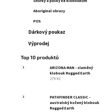
Šňůrky a pásky ke kloboukům
Aboriginal obrazy
POS
Dárkový poukaz
Výprodej
Top 10 produktů
ARIZONA MAN - slaměný
klobouk Rugged Earth
279 Kč
PATHFINDER CLASSIC -
australský kožený klobouk
Rugged Earth