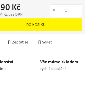
490 Kč
64 Kč bez DPH
cena:
DO KOŠÍKU
Zeptat se
Sdílet
denství
Vše máme skladem
díme
rychlé odeslání