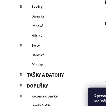
Svetry
Dámské
Pánské
Mikiny
Boty
Dámské
Pánské
TAŠKY A BATOHY
DOPLŇKY
K perso
Kožené opasky
naší ná