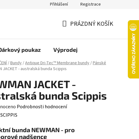
Přihlášení
Registrace
oží nebo vrácení ve 14denní lhůtě
Platba objednávky kartou
PRÁZDNÝ KOŠÍK
NÁKUPNÍ
KOŠÍK
Dárkový poukaz
Výprodej
ČENÍ
/
Bundy
/
Antique Dri-Tec™ Membrane bundy
/
Pánské
JACKET - australská bunda Scippis
WMAN JACKET -
tralská bunda Scippis
né
noceno
Podrobnosti hodnocení
ení
:
SCIPPIS
tu
ktní bunda
NEWMAN -
pro
oorové nadšence