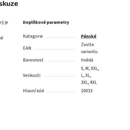
skuze
rý je
Doplňkové parametry
Kategorie
Pánské
vé
Zvolte
EAN
variantu
Barevnost
hnědá
S, M, XXL,
Velikosti
L, XL,
3XL, 4XL
Hlavní kód
10033