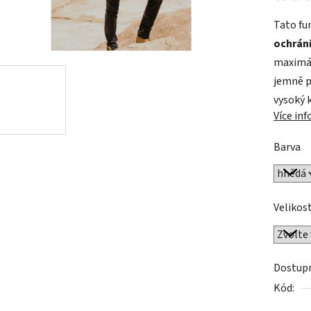
0,0
z
Tato fu
5
ochráni
hvězdič
maximál
jemně p
vysoký 
Více in
Barva
Velikos
Dostup
Kód: