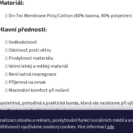
Materiál:
Dri-Tec Membrane Poly/Cotton (60% bavlna, 40% polyester)
Hlavní přednosti:
Voděodolnost
Odolnost proti větru
Prodyšnost materiálu
Velmi lehký a měkký materiál
Není nutná impregnace
Příjemná na omak
Maximální komfort při nošení
Spolehlivá, pohodlná a praktická bunda, která vás nezklame při vý
do přírody ani při běžném nošení.
nalizaci obsahu a reklam, poskytování funkcí sociálních médií a a
vštěvnosti využíváme soubory cookies. Více informací
zde
.