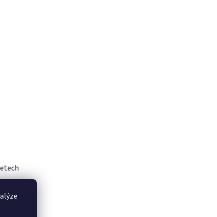
letech
nalýze