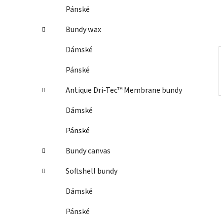
í
Pánské
p
a
Bundy wax
n
Dámské
e
l
Pánské
Antique Dri-Tec™ Membrane bundy
Dámské
Pánské
Bundy canvas
Softshell bundy
Dámské
Pánské