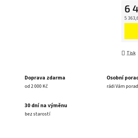
6 
5 363,
Měrná 
Tisk
Doprava zdarma
Osobní pora
od 2 000 Kč
rádi Vám pora
30 dní na výměnu
bez starostí