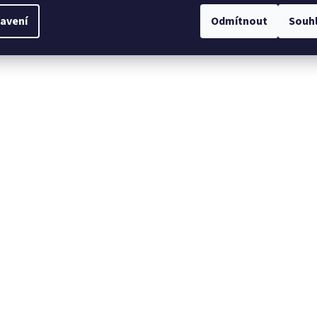
avení
Odmítnout
Souh