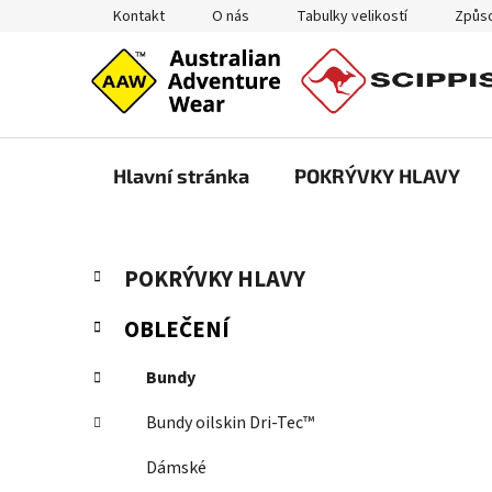
Přejít
Kontakt
O nás
Tabulky velikostí
Způso
na
obsah
Hlavní stránka
POKRÝVKY HLAVY
P
K
Přeskočit
POKRÝVKY HLAVY
a
kategorie
o
t
s
OBLEČENÍ
e
t
g
r
Bundy
o
a
r
Bundy oilskin Dri-Tec™
i
n
e
n
Dámské