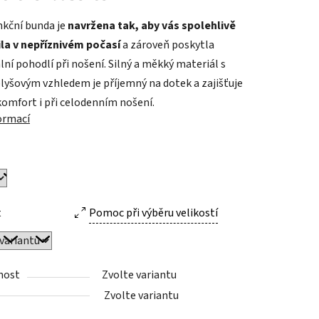
nkční bunda je
navržena tak, aby vás spolehlivě
la v nepříznivém počasí
a zároveň poskytla
ek.
ní pohodlí při nošení. Silný a měkký materiál s
lyšovým vzhledem je příjemný na dotek a zajišťuje
komfort i při celodenním nošení.
formací
t
Pomoc při výběru velikostí
nost
Zvolte variantu
Zvolte variantu