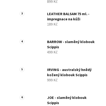
899 Kč
LEATHER BALSAM 75 ml. -
impregnace na kůži
189 Kč
BARROW - slaměný klobouk
Scippis
499 Kč
IRVING - australský hnědý
kožený klobouk Scippis
999 Kč
JOE - slaměný klobouk
Scippis