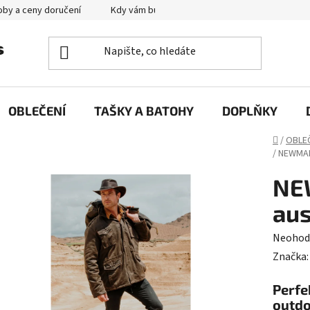
by a ceny doručení
Kdy vám bude zboží doručené?
Výměna zb
OBLEČENÍ
TAŠKY A BATOHY
DOPLŇKY
Domů
/
OBLE
/
NEWMAN 
NE
aus
Průměr
Neohod
hodnoc
Značka
produk
Perfe
je
outd