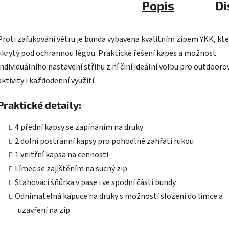
Popis
Di
Proti zafukování větru je bunda vybavena kvalitním zipem YKK, kte
ukrytý pod ochrannou légou. Praktické řešení kapes a možnost
individuálního nastavení střihu z ní činí ideální volbu pro outdooro
aktivity i každodenní využití.
Praktické detaily:
4 přední kapsy se zapínáním na druky
2 dolní postranní kapsy pro pohodlné zahřátí rukou
1 vnitřní kapsa na cennosti
Límec se zajištěním na suchý zip
Stahovací šňůrka v pase i ve spodní části bundy
Odnímatelná kapuce na druky s možností složení do límce a
uzavření na zip