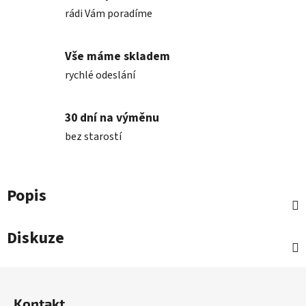
rádi Vám poradíme
Vše máme skladem
rychlé odeslání
30 dní na výměnu
bez starostí
Popis
Diskuze
Z
á
Kontakt