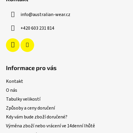
p
a
info
@
australian-wear.cz
t
í
+420 603 231 814
Informace pro vás
Kontakt
O nás
Tabulky velikostí
Způsoby a ceny doručení
Kdy vám bude zboží doručené?
Výměna zboží nebo vrácení ve 14denní lhůtě