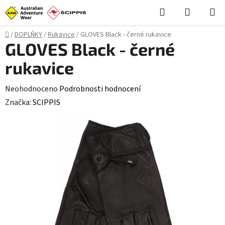
Přejít
Hledat
NÁKUPN
na
KOŠÍK
obsah
Domů
/
DOPLŇKY
/
Rukavice
/
GLOVES Black - černé rukavice
GLOVES Black - černé
rukavice
Průměrné
Neohodnoceno
Podrobnosti hodnocení
hodnocení
Značka:
SCIPPIS
produktu
je
0,0
z
5
hvězdiček.