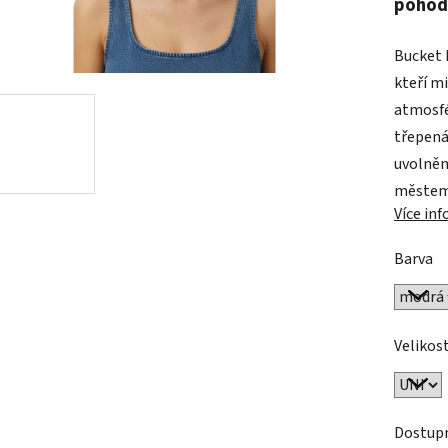
0,0
pohod
z
Bucket
5
kteří mi
hvězdič
atmosfé
třepená
uvolněný
městem 
Více in
Barva
Velikos
Dostup