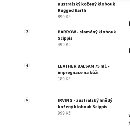
australský kožený klobouk
Rugged Earth
899 Kč
BARROW - slaměný klobouk
Scippis
499 Kč
LEATHER BALSAM 75 ml. -
impregnace na kůži
189 Kč
IRVING - australský hnědý
kožený klobouk Scippis
999 Kč