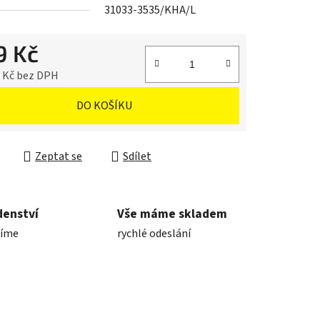
31033-3535/KHA/L
9 Kč
6 Kč bez DPH
cena:
DO KOŠÍKU
Zeptat se
Sdílet
denství
Vše máme skladem
díme
rychlé odeslání