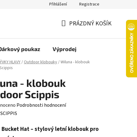
Přihlášení
Registrace
oží nebo vrácení ve 14denní lhůtě
Platba objednávky kartou
PRÁZDNÝ KOŠÍK
NÁKUPNÍ
KOŠÍK
Dárkový poukaz
Výprodej
ÝVKY HLAVY
/
Outdoor klobouky
/
Wiluna - klobouk
Scippis
una - klobouk
door Scippis
né
noceno
Podrobnosti hodnocení
ení
:
SCIPPIS
tu
 Bucket Hat – stylový letní klobouk pro