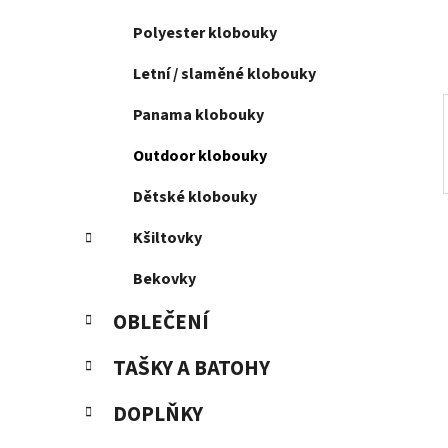
í
p
Polyester klobouky
a
Letní / slaměné klobouky
n
e
Panama klobouky
l
Outdoor klobouky
Dětské klobouky
Kšiltovky
Bekovky
OBLEČENÍ
TAŠKY A BATOHY
DOPLŇKY