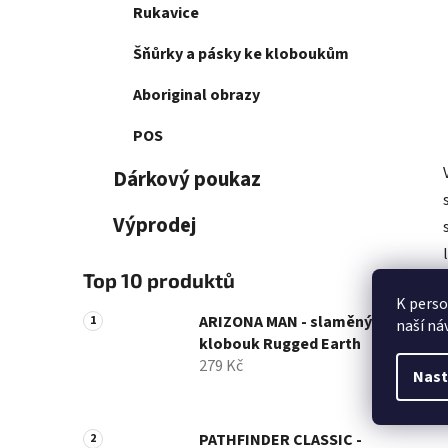
Rukavice
Šňůrky a pásky ke kloboukům
Aboriginal obrazy
POS
Dárkový poukaz
Výprodej
Top 10 produktů
K perso
ARIZONA MAN - slaměný
naší ná
klobouk Rugged Earth
279 Kč
Nast
PATHFINDER CLASSIC -