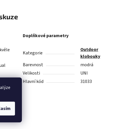
skuze
Doplňkové parametry
Outdoor
skvěle
Kategorie
klobouky
Barevnost
modrá
ual
Velikosti
UNI
Hlavní kód
31033
nalýze
lasím