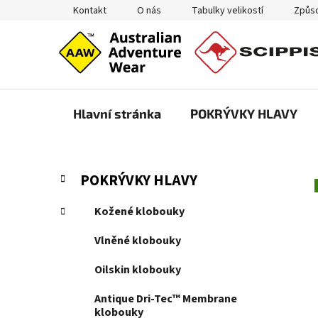
Přejít
Kontakt
O nás
Tabulky velikostí
Způso
na
obsah
Hlavní stránka
POKRÝVKY HLAVY
P
K
Přeskočit
POKRÝVKY HLAVY
a
kategorie
o
t
s
Kožené klobouky
e
t
g
Vlněné klobouky
r
o
a
r
Oilskin klobouky
i
n
e
Antique Dri-Tec™ Membrane
n
klobouky