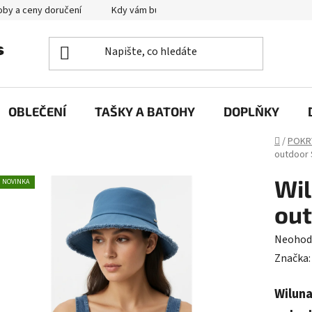
by a ceny doručení
Kdy vám bude zboží doručené?
Výměna zb
OBLEČENÍ
TAŠKY A BATOHY
DOPLŇKY
Domů
/
POKR
outdoor 
Wil
NOVINKA
out
Průměr
Neohod
hodnoc
Značka
produk
Wiluna
je