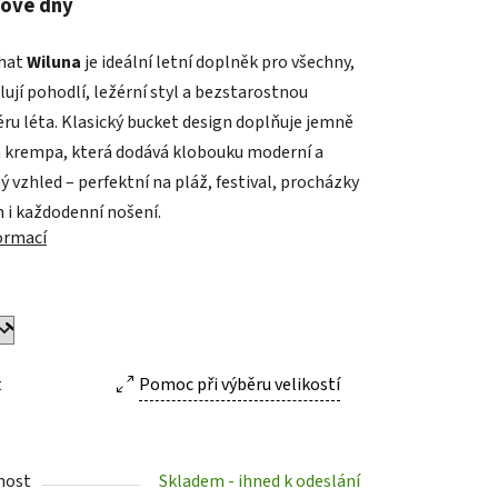
ové dny
 hat
Wiluna
je ideální letní doplněk pro všechny,
lují pohodlí, ležérní styl a bezstarostnou
ek.
ru léta. Klasický bucket design doplňuje jemně
 krempa, která dodává klobouku moderní a
 vzhled – perfektní na pláž, festival, procházky
i každodenní nošení.
formací
t
Pomoc při výběru velikostí
nost
Skladem - ihned k odeslání