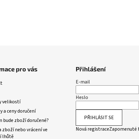
mace pro vás
Přihlášení
E-mail
t
Heslo
 velikostí
 a ceny doručení
PŘIHLÁSIT SE
m bude zboží doručené?
Nová registrace
Zapomenuté 
 zboží nebo vrácení ve
í lhůtě