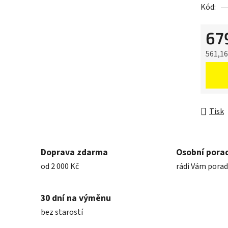
Kód:
67
561,1
Měrná 
Tisk
Doprava zdarma
Osobní pora
od 2 000 Kč
rádi Vám pora
30 dní na výměnu
bez starostí