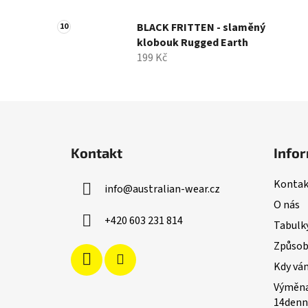
BLACK FRITTEN - slaměný
klobouk Rugged Earth
199 Kč
Z
á
Kontakt
Infor
p
a
Kontak
info
@
australian-wear.cz
t
O nás
í
+420 603 231 814
Tabulky
Způsoby
Kdy vá
Výměna
14denn