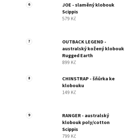
JOE - slaměný klobouk
Scippis
579 Kč
OUTBACK LEGEND -
australský kožený klobouk
Rugged Earth
899 Kč
CHINSTRAP - šňůrka ke
klobouku
149 Kč
RANGER - australský
klobouk poly/cotton
Scippis
799 Kč