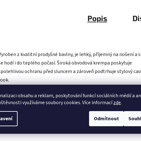
Popis
Di
Vyroben z kvalitní prodyšné bavlny, je lehký, příjemný na nošení a 
se hodí i do teplého počasí. Široká obvodová krempa poskytuje
spolehlivou ochranu před sluncem a zároveň podtrhuje stylový cas
look.
Praktická nastavitelná velikost
umožňuje rychlé a pohodlné
nalizaci obsahu a reklam, poskytování funkcí sociálních médií a a
vštěvnosti využíváme soubory cookies. Více informací
zde
.
přizpůsobení, takže klobouk perfektně sedí po celý den.
avení
Odmítnout
Souh
UPF 50+ certifikace
, poskytuje nejlepší možnou ochranu proti UV
záření.