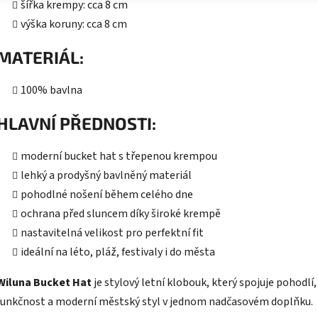
šířka krempy: cca 8 cm
výška koruny: cca 8 cm
MATERIÁL:
100% bavlna
HLAVNÍ PŘEDNOSTI:
moderní bucket hat s třepenou krempou
lehký a prodyšný bavlněný materiál
pohodlné nošení během celého dne
ochrana před sluncem díky široké krempě
nastavitelná velikost pro perfektní fit
ideální na léto, pláž, festivaly i do města
Wiluna Bucket Hat
je stylový letní klobouk, který spojuje pohodlí,
funkčnost a moderní městský styl v jednom nadčasovém doplňku.