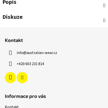
Popis
Diskuze
Z
á
Kontakt
p
a
info
@
australian-wear.cz
t
í
+420 603 231 814
Informace pro vás
Kontakt