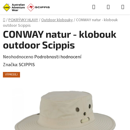
Přejít
Hledat
NÁKUPN
na
KOŠÍK
obsah
Domů
/
POKRÝVKY HLAVY
/
Outdoor klobouky
/
CONWAY natur - klobouk
outdoor Scippis
CONWAY natur - klobouk
outdoor Scippis
Průměrné
Neohodnoceno
Podrobnosti hodnocení
hodnocení
Značka:
SCIPPIS
produktu
VÝPRODEJ
je
0,0
z
5
hvězdiček.