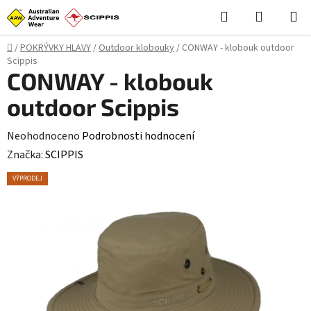
Přejít
Hledat
NÁKUPN
na
KOŠÍK
obsah
Domů
/
POKRÝVKY HLAVY
/
Outdoor klobouky
/
CONWAY - klobouk outdoor
Scippis
CONWAY - klobouk
outdoor Scippis
Průměrné
Neohodnoceno
Podrobnosti hodnocení
hodnocení
Značka:
SCIPPIS
produktu
VÝPRODEJ
je
0,0
z
5
hvězdiček.