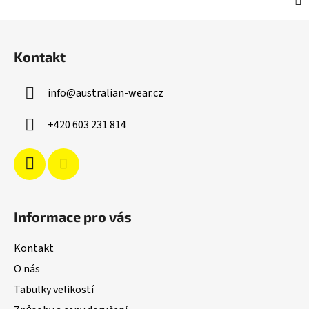
Z
á
Kontakt
p
a
info
@
australian-wear.cz
t
í
+420 603 231 814
Informace pro vás
Kontakt
O nás
Tabulky velikostí