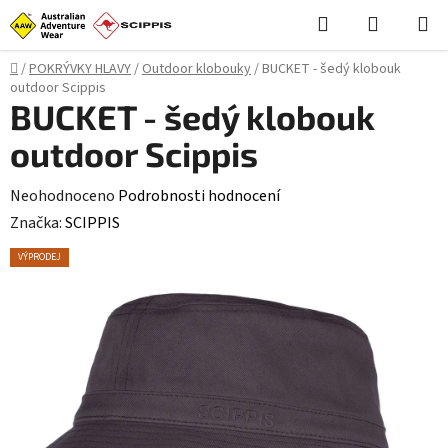
Přejít
Hledat
NÁKUPN
na
KOŠÍK
obsah
Domů
/
POKRÝVKY HLAVY
/
Outdoor klobouky
/
BUCKET - šedý klobouk
outdoor Scippis
BUCKET - šedý klobouk
outdoor Scippis
Průměrné
Neohodnoceno
Podrobnosti hodnocení
hodnocení
Značka:
SCIPPIS
produktu
VÝPRODEJ
je
0,0
z
5
hvězdiček.