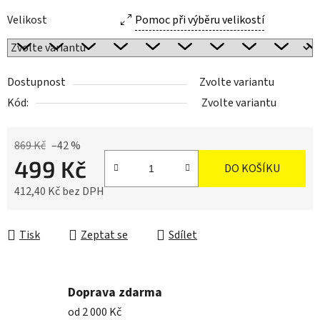
Velikost
Pomoc při výběru velikostí
Dostupnost
Zvolte variantu
Kód:
Zvolte variantu
869 Kč
–42 %
499 Kč
DO KOŠÍKU
412,40 Kč bez DPH
Měrná cena:
Tisk
Zeptat se
Sdílet
Doprava zdarma
od 2 000 Kč