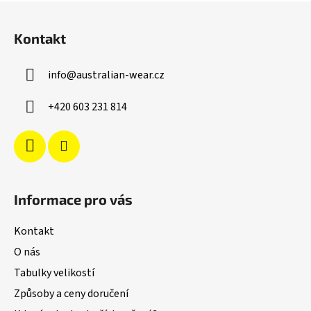
Z
á
Kontakt
p
a
info
@
australian-wear.cz
t
í
+420 603 231 814
Informace pro vás
Kontakt
O nás
Tabulky velikostí
Způsoby a ceny doručení