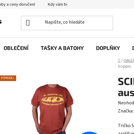
by a ceny doručení
Kdy vám bude zboží doručené?
Výměna zb
OBLEČENÍ
TAŠKY A BATOHY
DOPLŇKY
Domů
/
OBLE
Scippis
SCI
VÝPRODEJ
aus
Průměr
Neohod
hodnoc
Značka
produk
Tričko S
je
zajišťu