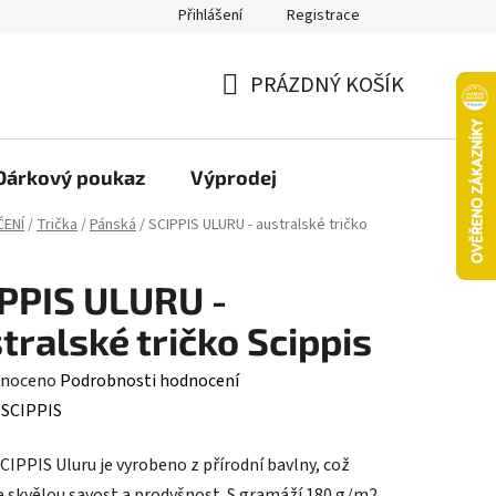
Přihlášení
Registrace
oží nebo vrácení ve 14denní lhůtě
Platba objednávky kartou
PRÁZDNÝ KOŠÍK
NÁKUPNÍ
KOŠÍK
Dárkový poukaz
Výprodej
ČENÍ
/
Trička
/
Pánská
/
SCIPPIS ULURU - australské tričko
PPIS ULURU -
tralské tričko Scippis
né
noceno
Podrobnosti hodnocení
ení
:
SCIPPIS
tu
CIPPIS Uluru je vyrobeno z přírodní bavlny, což
je skvělou savost a prodyšnost. S gramáží 180 g/m2