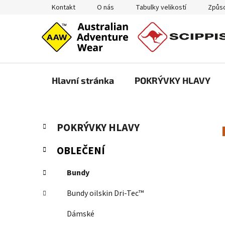
Přejít
Kontakt
O nás
Tabulky velikostí
Způso
na
obsah
Hlavní stránka
POKRÝVKY HLAVY
P
K
Přeskočit
POKRÝVKY HLAVY
a
kategorie
o
t
s
OBLEČENÍ
e
t
g
r
Bundy
o
a
r
Bundy oilskin Dri-Tec™
i
n
e
n
Dámské