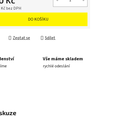
0 Kč
7 Kč bez DPH
cena:
DO KOŠÍKU
Zeptat se
Sdílet
denství
Vše máme skladem
díme
rychlé odeslání
skuze