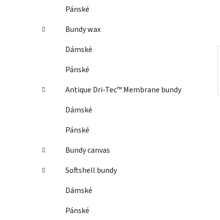
í
Pánské
p
a
Bundy wax
n
Dámské
e
l
Pánské
Antique Dri-Tec™ Membrane bundy
Dámské
Pánské
Bundy canvas
Softshell bundy
Dámské
Pánské