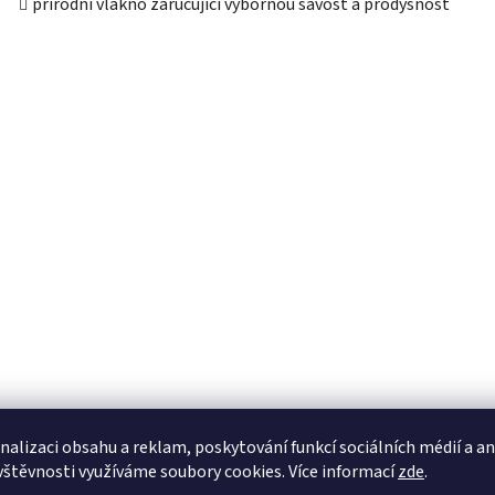
přírodní vlákno zaručující výbornou savost a prodyšnost
nalizaci obsahu a reklam, poskytování funkcí sociálních médií a a
vštěvnosti využíváme soubory cookies. Více informací
zde
.