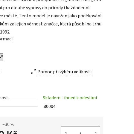
ní pro dlouhé výpravy do přírody i každodenní
ve městě. Tento model je navržen jako poděkování
kům za jejich věrnost značce, která působí na trhu
ek.
 1992.
formací
t
Pomoc při výběru velikostí
nost
Skladem - ihned k odeslání
80004
–30 %