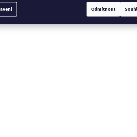
avení
Odmítnout
Souh