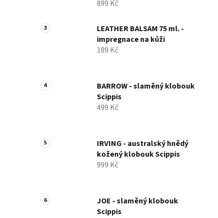
899 Kč
LEATHER BALSAM 75 ml. -
impregnace na kůži
189 Kč
BARROW - slaměný klobouk
Scippis
499 Kč
IRVING - australský hnědý
kožený klobouk Scippis
999 Kč
JOE - slaměný klobouk
Scippis