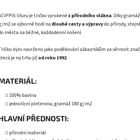
SCIPPIS Uluru je tričko vyrobené
z přírodního vlákna
. Díky gramáž
g/m2 se výborně hodí na
dlouhé cesty a výpravy
do přírody, stejn
do města na běžné, každodenní nošení.
Tričko bylo navrženo jako poděkování zákazníkům za věrnost znač
která je na trhu již
od roku 1992
.
MATERIÁL:
100% bavlna
jednolícní pletenina, gramáž 180 g/m2
HLAVNÍ PŘEDNOSTI:
přírodní materiál