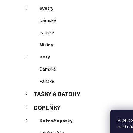
Svetry
Dámské
Pánské
Mikiny
Boty
Dámské
Pánské
TAŠKY A BATOHY
DOPLŇKY
K perso
Kožené opasky
naší ná