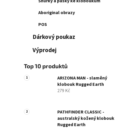
Šňůrky a pásky ke kloboukům
Aboriginal obrazy
POS
Dárkový poukaz
Výprodej
Top 10 produktů
ARIZONA MAN - slaměný
klobouk Rugged Earth
279 Kč
PATHFINDER CLASSIC -
australský kožený klobouk
Rugged Earth