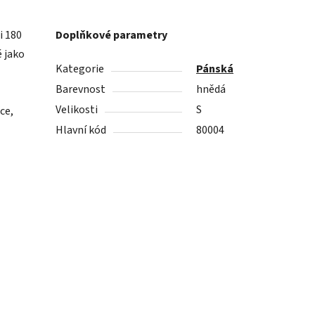
i 180
Doplňkové parametry
ě jako
Kategorie
Pánská
Barevnost
hnědá
Velikosti
S
ce,
Hlavní kód
80004