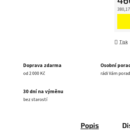
46
380,1
Měrná 
Tisk
Doprava zdarma
Osobní pora
od 2 000 Kč
rádi Vám pora
30 dní na výměnu
bez starostí
Popis
Di