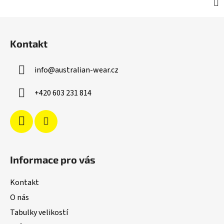
Z
á
Kontakt
p
a
info
@
australian-wear.cz
t
í
+420 603 231 814
Informace pro vás
Kontakt
O nás
Tabulky velikostí