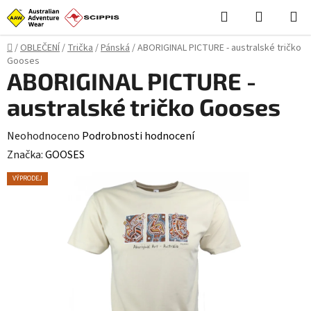
Přejít
Hledat
NÁKUPN
na
KOŠÍK
obsah
Domů
/
OBLEČENÍ
/
Trička
/
Pánská
/
ABORIGINAL PICTURE - australské tričko
Gooses
ABORIGINAL PICTURE -
australské tričko Gooses
Průměrné
Neohodnoceno
Podrobnosti hodnocení
hodnocení
Značka:
GOOSES
produktu
VÝPRODEJ
je
0,0
z
5
hvězdiček.