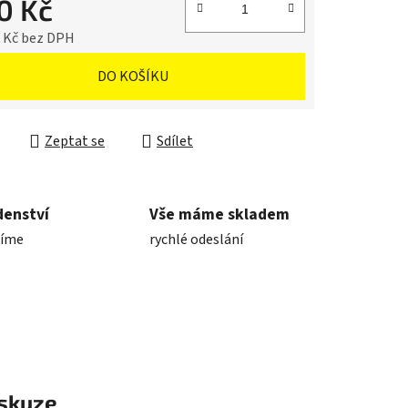
0 Kč
6 Kč bez DPH
cena:
DO KOŠÍKU
Zeptat se
Sdílet
denství
Vše máme skladem
díme
rychlé odeslání
skuze