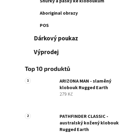
Šňůrky a pásky ke kloboukům
Aboriginal obrazy
POS
Dárkový poukaz
Výprodej
Top 10 produktů
ARIZONA MAN - slaměný
klobouk Rugged Earth
279 Kč
PATHFINDER CLASSIC -
australský kožený klobouk
Rugged Earth