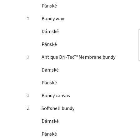
í
Pánské
p
a
Bundy wax
n
Dámské
e
l
Pánské
Antique Dri-Tec™ Membrane bundy
Dámské
Pánské
Bundy canvas
Softshell bundy
Dámské
Pánské