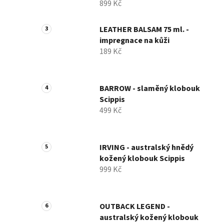
899 Kč
LEATHER BALSAM 75 ml. -
impregnace na kůži
189 Kč
BARROW - slaměný klobouk
Scippis
499 Kč
IRVING - australský hnědý
kožený klobouk Scippis
999 Kč
OUTBACK LEGEND -
australský kožený klobouk