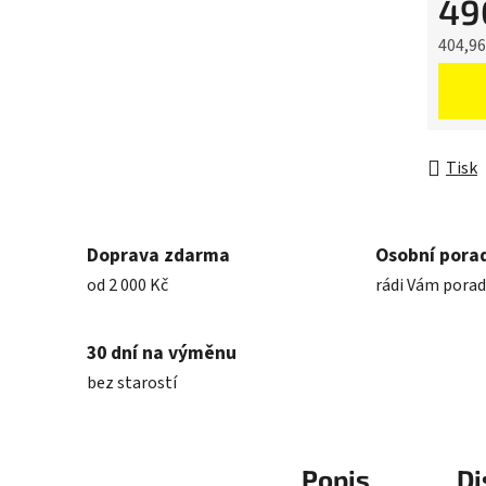
49
404,9
Měrná 
Tisk
Doprava zdarma
Osobní pora
od 2 000 Kč
rádi Vám pora
30 dní na výměnu
bez starostí
Popis
Di