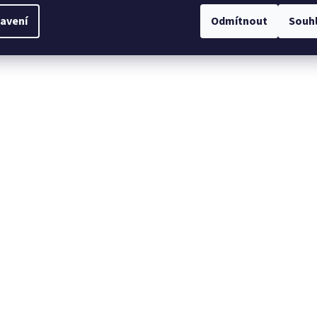
avení
Odmítnout
Souh