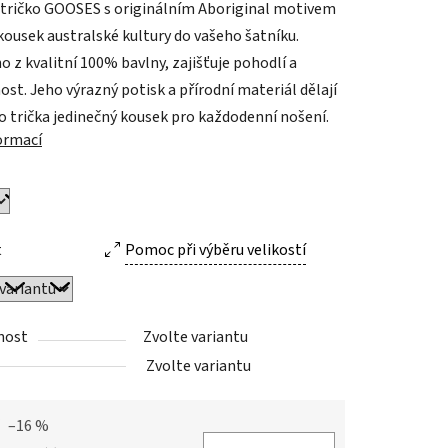
 tričko GOOSES s originálním Aboriginal motivem
 kousek australské kultury do vašeho šatníku.
 z kvalitní 100% bavlny, zajišťuje pohodlí a
st. Jeho výrazný potisk a přírodní materiál dělají
o trička jedinečný kousek pro každodenní nošení.
ek.
formací
t
Pomoc při výběru velikostí
nost
Zvolte variantu
Zvolte variantu
–16 %