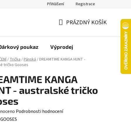
Přihlášení
Registrace
oží nebo vrácení ve 14denní lhůtě
Platba objednávky kartou
PRÁZDNÝ KOŠÍK
NÁKUPNÍ
KOŠÍK
Dárkový poukaz
Výprodej
ČENÍ
/
Trička
/
Pánská
/
DREAMTIME KANGA HUNT -
ké tričko Gooses
EAMTIME KANGA
T - australské tričko
oses
né
noceno
Podrobnosti hodnocení
ení
:
GOOSES
tu