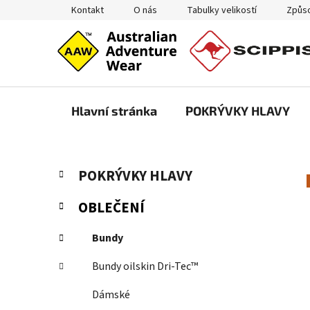
Přejít
Kontakt
O nás
Tabulky velikostí
Způso
na
obsah
Hlavní stránka
POKRÝVKY HLAVY
P
K
Přeskočit
POKRÝVKY HLAVY
a
kategorie
o
t
s
OBLEČENÍ
e
t
g
r
Bundy
o
a
r
Bundy oilskin Dri-Tec™
i
n
e
n
Dámské