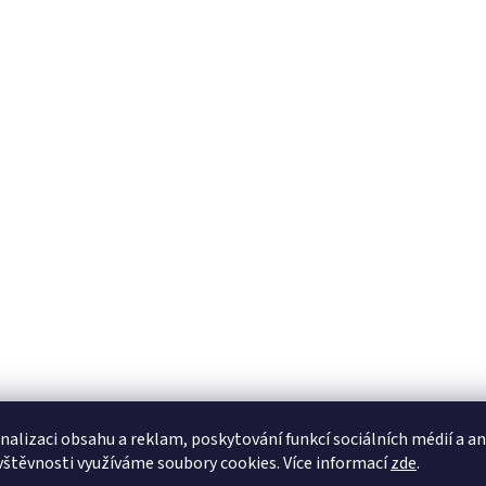
nalizaci obsahu a reklam, poskytování funkcí sociálních médií a a
vštěvnosti využíváme soubory cookies. Více informací
zde
.