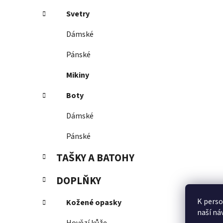
Svetry
Dámské
Pánské
Mikiny
Boty
Dámské
Pánské
TAŠKY A BATOHY
DOPLŇKY
K perso
Kožené opasky
naší ná