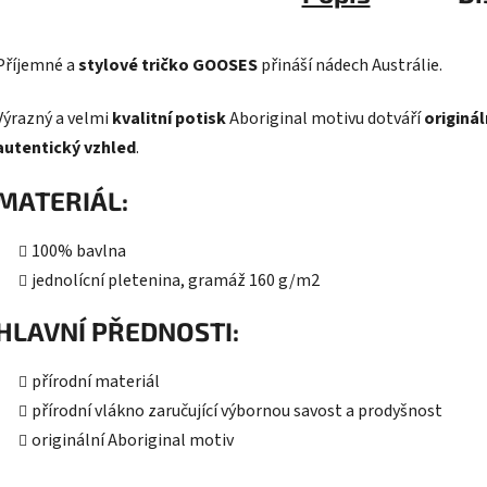
Příjemné a
stylové tričko GOOSES
přináší nádech Austrálie.
Výrazný a velmi
kvalitní potisk
Aboriginal motivu dotváří
originál
autentický vzhled
.
MATERIÁL:
100% bavlna
jednolícní pletenina, gramáž 160 g/m2
HLAVNÍ PŘEDNOSTI:
přírodní materiál
přírodní vlákno zaručující výbornou savost a prodyšnost
originální Aboriginal motiv