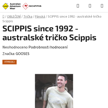
Přejít
Hledat
NÁKUPN
na
KOŠÍK
obsah
Domů
/
OBLEČENÍ
/
Trička
/
Pánská
/
SCIPPIS since 1992 - australské tričko
Scippis
SCIPPIS since 1992 -
australské tričko Scippis
Průměrné
Neohodnoceno
Podrobnosti hodnocení
hodnocení
Značka:
GOOSES
produktu
VÝPRODEJ
je
0,0
z
5
hvězdiček.