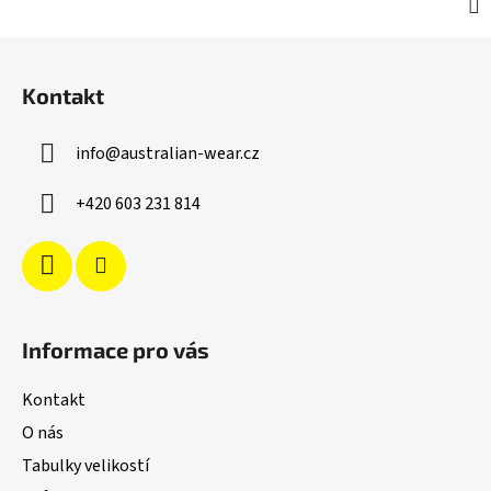
Z
á
Kontakt
p
a
info
@
australian-wear.cz
t
í
+420 603 231 814
Informace pro vás
Kontakt
O nás
Tabulky velikostí