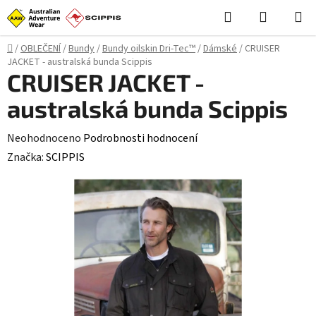
Přejít
Hledat
NÁKUPN
na
KOŠÍK
obsah
Domů
/
OBLEČENÍ
/
Bundy
/
Bundy oilskin Dri-Tec™
/
Dámské
/
CRUISER
JACKET - australská bunda Scippis
CRUISER JACKET -
australská bunda Scippis
Průměrné
Neohodnoceno
Podrobnosti hodnocení
hodnocení
Značka:
SCIPPIS
produktu
je
0,0
z
5
hvězdiček.