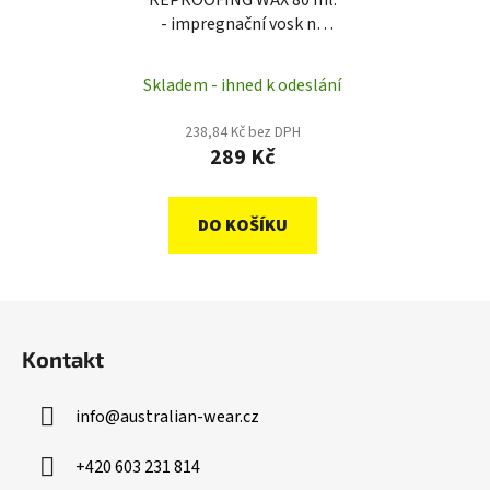
REPROOFING WAX 80 ml.
- impregnační vosk na
oilskin
Skladem - ihned k odeslání
238,84 Kč bez DPH
289 Kč
DO KOŠÍKU
Z
á
Kontakt
p
a
info
@
australian-wear.cz
t
í
+420 603 231 814