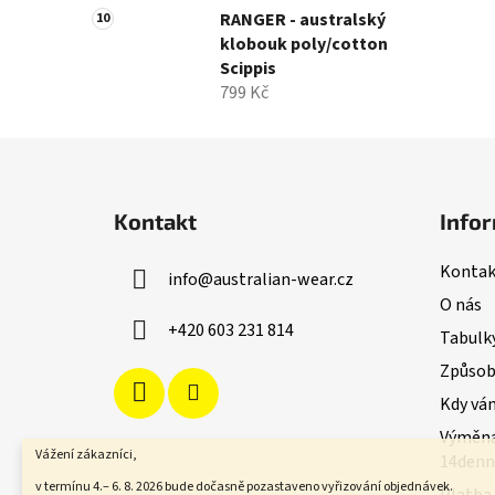
RANGER - australský
klobouk poly/cotton
Scippis
799 Kč
Z
á
Kontakt
Infor
p
a
Kontak
info
@
australian-wear.cz
t
O nás
í
+420 603 231 814
Tabulky
Způsoby
Kdy vá
Výměna
Vážení zákazníci,
14denn
v termínu 4.– 6. 8. 2026 bude dočasně pozastaveno vyřizování objednávek.