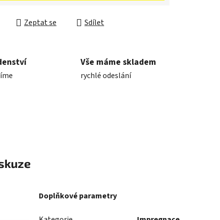
Zeptat se
Sdílet
denství
Vše máme skladem
díme
rychlé odeslání
skuze
Doplňkové parametry
Kategorie
Impregnace