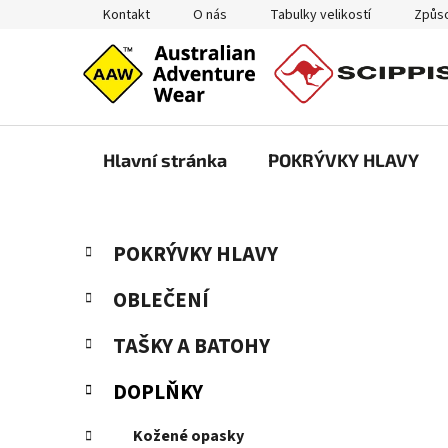
Přejít
Kontakt
O nás
Tabulky velikostí
Způso
na
obsah
Hlavní stránka
POKRÝVKY HLAVY
P
K
Přeskočit
POKRÝVKY HLAVY
a
kategorie
o
t
s
OBLEČENÍ
e
t
g
TAŠKY A BATOHY
r
o
a
r
DOPLŇKY
i
n
e
n
Kožené opasky