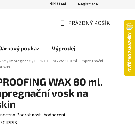
Přihlášení
Registrace
oží nebo vrácení ve 14denní lhůtě
Platba objednávky kartou
PRÁZDNÝ KOŠÍK
NÁKUPNÍ
KOŠÍK
Dárkový poukaz
Výprodej
ŇKY
/
Impregnace
/
REPROOFING WAX 80 ml. - impregnační
ilskin
PROOFING WAX 80 ml.
mpregnační vosk na
skin
né
noceno
Podrobnosti hodnocení
ení
:
SCIPPIS
tu