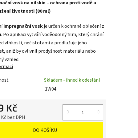
ační vosk na oilskin – ochrana proti vodě a
žení životnosti (80 ml)
ní
impregnační vosk
je určen k ochraně oblečení z
u
. Po aplikaci vytváří voděodolný film, který chrání
ek.
ed vlhkostí, nečistotami a prodlužuje jeho
st, aniž by ovlivnil prodyšnost materiálu nebo
ný vzhled.
formací
nost
Skladem - ihned k odeslání
1W04
9 Kč
4 Kč bez DPH
cena:
DO KOŠÍKU