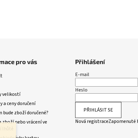
mace pro vás
Přihlášení
E-mail
t
Heslo
 velikostí
 a ceny doručení
PŘIHLÁSIT SE
m bude zboží doručené?
Nová registrace
Zapomenuté 
 zboží nebo vrácení ve
í lhůtě