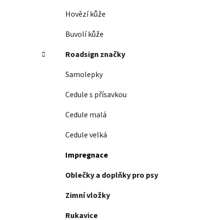
í
p
Hovězí kůže
a
Buvolí kůže
n
e
Roadsign značky
l
Samolepky
Cedule s přísavkou
Cedule malá
Cedule velká
Impregnace
Oblečky a doplňky pro psy
Zimní vložky
Rukavice