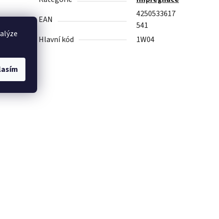
4250533617
EAN
541
nalýze
Hlavní kód
1W04
lasím