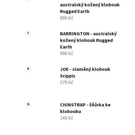
australský kožený klobouk
Rugged Earth
899 Kč
BARRINGTON - australský
kožený klobouk Rugged
Earth
999 Kč
JOE - slaměný klobouk
Scippis
579 Kč
CHINSTRAP - šňůrka ke
klobouku
149 Kč