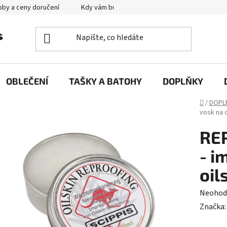
by a ceny doručení
Kdy vám bude zboží doručené?
Výměna zb
OBLEČENÍ
TAŠKY A BATOHY
DOPLŇKY
Domů
/
DOPL
vosk na o
RE
- i
oil
Průměr
Neohod
hodnoc
Značka
produk