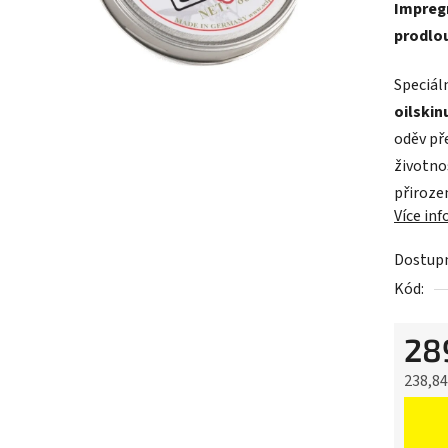
Impregn
je
prodlou
0,0
z
Speciál
5
oilskin
hvězdič
oděv př
životno
přiroze
Více in
Dostup
Kód:
28
238,8
Měrná 