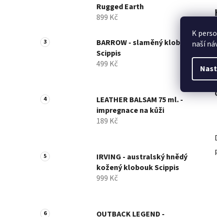
Rugged Earth
899 Kč
K perso
BARROW - slaměný klobouk
naší ná
Scippis
499 Kč
Nast
LEATHER BALSAM 75 ml. -
impregnace na kůži
189 Kč
IRVING - australský hnědý
kožený klobouk Scippis
999 Kč
OUTBACK LEGEND -