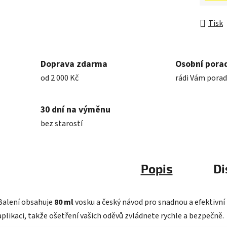
Tisk
Doprava zdarma
Osobní pora
od 2 000 Kč
rádi Vám pora
30 dní na výměnu
bez starostí
Popis
Di
Balení obsahuje
80 ml
vosku a český návod pro snadnou a efektivní
aplikaci, takže ošetření vašich oděvů zvládnete rychle a bezpečně.