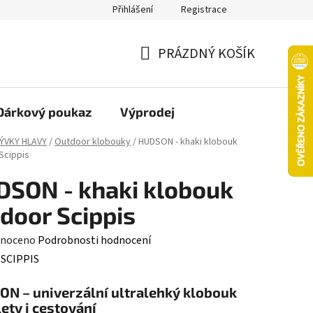
Přihlášení
Registrace
oží nebo vrácení ve 14denní lhůtě
Platba objednávky kartou
PRÁZDNÝ KOŠÍK
NÁKUPNÍ
KOŠÍK
Dárkový poukaz
Výprodej
ÝVKY HLAVY
/
Outdoor klobouky
/
HUDSON - khaki klobouk
Scippis
SON - khaki klobouk
door Scippis
né
noceno
Podrobnosti hodnocení
ení
:
SCIPPIS
tu
N – univerzální ultralehký klobouk
lety i cestování