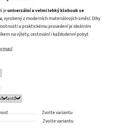
 je
univerzální a velmi lehký klobouk se
u
, vyrobený z moderních materiálových směsí. Díky
ek.
motnosti a praktickému provedení je ideálním
íkem na výlety, cestování i každodenní pobyt
formací
t
nost
Zvolte variantu
Zvolte variantu