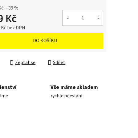
Kč
–39 %
9 Kč
3 Kč bez DPH
cena:
DO KOŠÍKU
Zeptat se
Sdílet
denství
Vše máme skladem
díme
rychlé odeslání