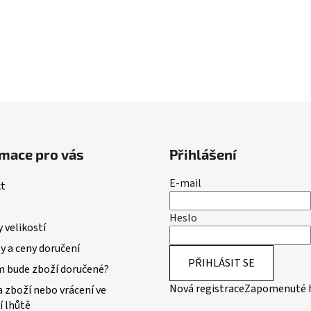
mace pro vás
Přihlášení
E-mail
t
Heslo
 velikostí
 a ceny doručení
PŘIHLÁSIT SE
m bude zboží doručené?
Nová registrace
Zapomenuté 
 zboží nebo vrácení ve
í lhůtě