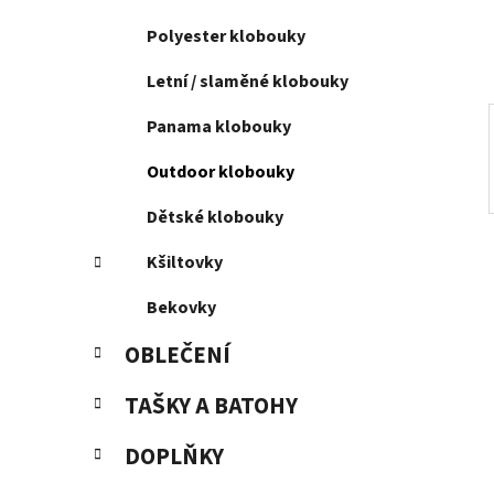
í
p
Polyester klobouky
a
Letní / slaměné klobouky
n
e
Panama klobouky
l
Outdoor klobouky
Dětské klobouky
Kšiltovky
Bekovky
OBLEČENÍ
TAŠKY A BATOHY
DOPLŇKY