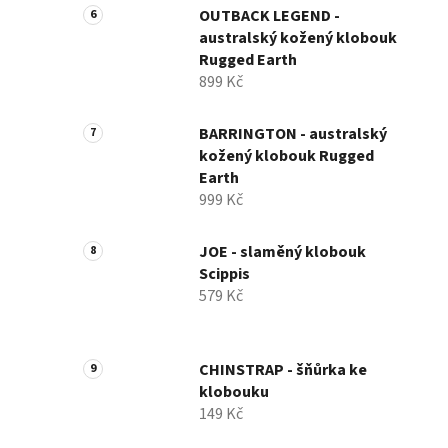
OUTBACK LEGEND -
australský kožený klobouk
Rugged Earth
899 Kč
BARRINGTON - australský
kožený klobouk Rugged
Earth
999 Kč
JOE - slaměný klobouk
Scippis
579 Kč
CHINSTRAP - šňůrka ke
klobouku
149 Kč