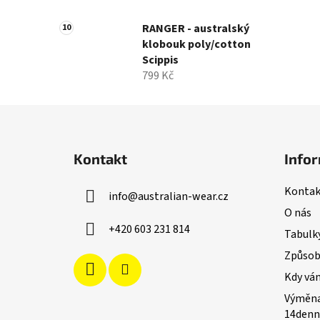
RANGER - australský
klobouk poly/cotton
Scippis
799 Kč
Z
á
Kontakt
Infor
p
a
Kontak
info
@
australian-wear.cz
t
O nás
í
+420 603 231 814
Tabulky
Způsoby
Kdy vá
Výměna
14denn