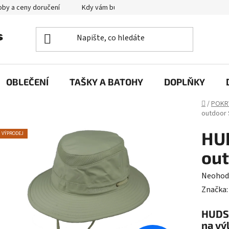
by a ceny doručení
Kdy vám bude zboží doručené?
Výměna zb
OBLEČENÍ
TAŠKY A BATOHY
DOPLŇKY
Domů
/
POKR
outdoor 
HUD
VÝPRODEJ
out
Průměr
Neohod
hodnoc
Značka
produk
HUDSO
je
na vý