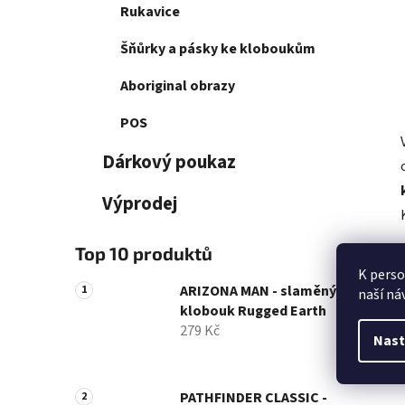
Rukavice
Šňůrky a pásky ke kloboukům
Aboriginal obrazy
POS
Dárkový poukaz
Výprodej
Top 10 produktů
K perso
ARIZONA MAN - slaměný
naší ná
klobouk Rugged Earth
279 Kč
Nast
PATHFINDER CLASSIC -