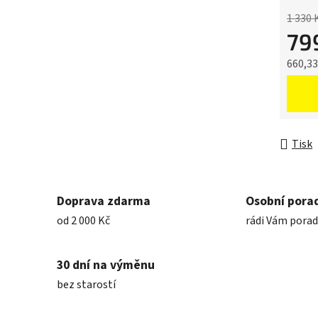
1 330 
79
660,3
Měrná 
Tisk
Doprava zdarma
Osobní pora
od 2 000 Kč
rádi Vám pora
30 dní na výměnu
bez starostí