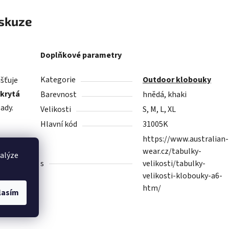
skuze
Doplňkové parametry
Kategorie
Outdoor klobouky
išťuje
krytá
Barevnost
hnědá, khaki
ady.
Velikosti
S, M, L, XL
Hlavní kód
31005K
https://www.australian-
+
,
wear.cz/tabulky-
nalýze
s
velikosti/tabulky-
velikosti-klobouky-a6-
htm/
lasím