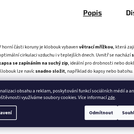
Popis
Di
V horní části koruny je klobouk vybaven
větrací mřížkou
, která zaj
optimální cirkulaci vzduchu i v teplejších dnech. Uvnitř se nachází
s
kapsa se zapínáním na suchý zip
, ideální pro drobnosti nebo dokl
Klobouk lze navíc
snadno složit
, například do kapsy nebo batohu.
Samozřejmostí je
certifikovaná ochrana proti UV záření UPF 50
nalizaci obsahu a reklam, poskytování funkcí sociálních médií a a
která poskytuje jednu z nejvyšších úrovní ochrany před sluncem a
vštěvnosti využíváme soubory cookies. Více informací
zde
.
blokuje více než
98 % škodlivého UV záření
.
avení
Odmítnout
Souh
HUDSON je praktický, skladný a funkční klobouk, který oceníte při
každém dobrodružství.