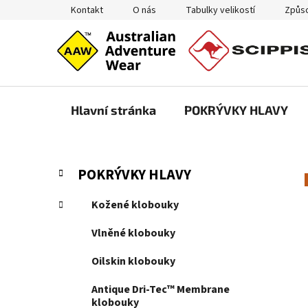
Přejít
Kontakt
O nás
Tabulky velikostí
Způso
na
obsah
Hlavní stránka
POKRÝVKY HLAVY
P
K
Přeskočit
POKRÝVKY HLAVY
a
kategorie
o
t
s
Kožené klobouky
e
t
g
Vlněné klobouky
r
o
a
r
Oilskin klobouky
i
n
e
Antique Dri-Tec™ Membrane
n
klobouky