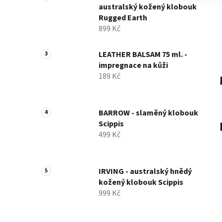
australský kožený klobouk
Rugged Earth
899 Kč
LEATHER BALSAM 75 ml. -
impregnace na kůži
189 Kč
BARROW - slaměný klobouk
Scippis
499 Kč
IRVING - australský hnědý
kožený klobouk Scippis
999 Kč