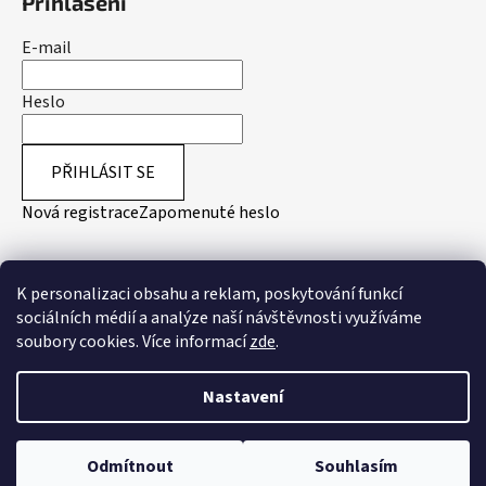
Přihlášení
E-mail
Heslo
PŘIHLÁSIT SE
Nová registrace
Zapomenuté heslo
Přijímáme online platby
K personalizaci obsahu a reklam, poskytování funkcí
sociálních médií a analýze naší návštěvnosti využíváme
soubory cookies. Více informací
zde
.
Nastavení
Vytvořil Shoptet
Odmítnout
Souhlasím
Copyright 2026
Australian-Wear.cz
. Všechna práva