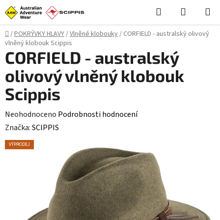
Přejít
Hledat
NÁKUPN
na
KOŠÍK
obsah
Domů
/
POKRÝVKY HLAVY
/
Vlněné klobouky
/
CORFIELD - australský olivový
vlněný klobouk Scippis
CORFIELD - australský
olivový vlněný klobouk
Scippis
Průměrné
Neohodnoceno
Podrobnosti hodnocení
hodnocení
Značka:
SCIPPIS
produktu
VÝPRODEJ
je
0,0
z
5
hvězdiček.