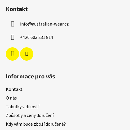
á
Kontakt
p
a
info
@
australian-wear.cz
t
í
+420 603 231 814
Informace pro vás
Kontakt
O nás
Tabulky velikostí
Způsoby a ceny doručení
Kdy vám bude zboží doručené?