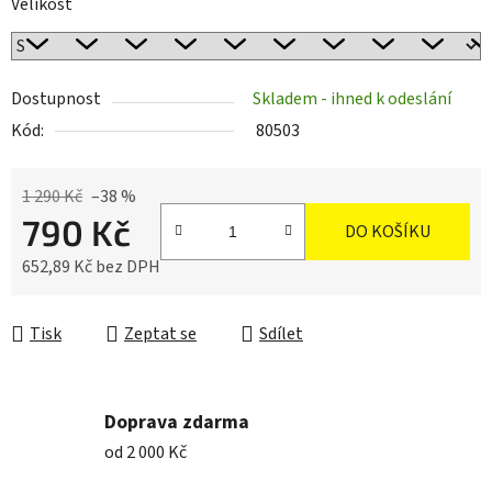
Velikost
Dostupnost
Skladem - ihned k odeslání
Kód:
80503
1 290 Kč
–38 %
790 Kč
DO KOŠÍKU
652,89 Kč bez DPH
Měrná cena:
Tisk
Zeptat se
Sdílet
Doprava zdarma
od 2 000 Kč