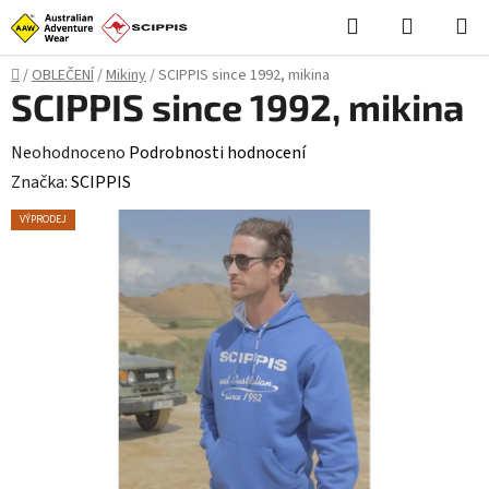
Přejít
Hledat
NÁKUPN
na
KOŠÍK
obsah
Domů
/
OBLEČENÍ
/
Mikiny
/
SCIPPIS since 1992, mikina
SCIPPIS since 1992, mikina
Průměrné
Neohodnoceno
Podrobnosti hodnocení
hodnocení
Značka:
SCIPPIS
produktu
VÝPRODEJ
je
0,0
z
5
hvězdiček.