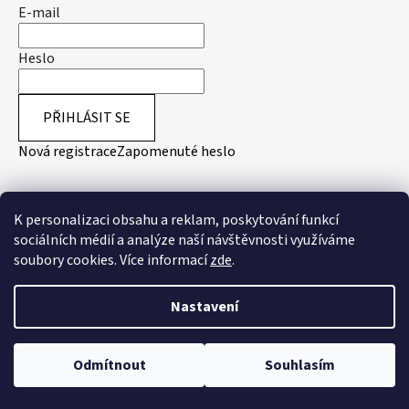
E-mail
Heslo
PŘIHLÁSIT SE
Nová registrace
Zapomenuté heslo
Přijímáme online platby
K personalizaci obsahu a reklam, poskytování funkcí
sociálních médií a analýze naší návštěvnosti využíváme
soubory cookies. Více informací
zde
.
Nastavení
Vytvořil Shoptet
Odmítnout
Souhlasím
Copyright 2026
Australian-Wear.cz
. Všechna práva
vyhrazena.
Upravit nastavení cookies