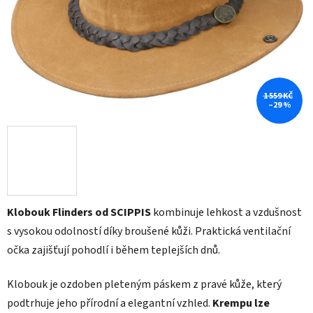
1 559 KČ
–29 %
Klobouk Flinders od SCIPPIS
kombinuje lehkost a vzdušnost
s vysokou odolností díky broušené kůži. Praktická ventilační
očka zajišťují pohodlí i během teplejších dnů.
Klobouk je ozdoben pleteným páskem z pravé kůže, který
podtrhuje jeho přírodní a elegantní vzhled.
Krempu lze