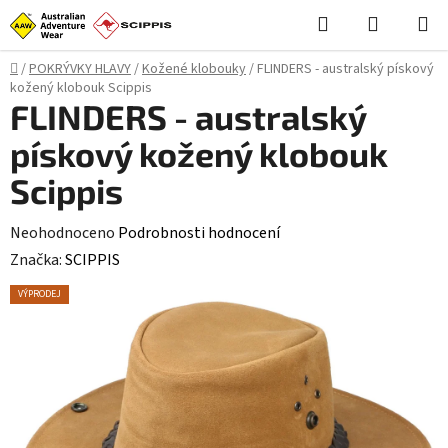
Přejít
Hledat
NÁKUPN
na
KOŠÍK
obsah
Domů
/
POKRÝVKY HLAVY
/
Kožené klobouky
/
FLINDERS - australský pískový
kožený klobouk Scippis
FLINDERS - australský
pískový kožený klobouk
Scippis
Průměrné
Neohodnoceno
Podrobnosti hodnocení
hodnocení
Značka:
SCIPPIS
produktu
VÝPRODEJ
je
0,0
z
5
hvězdiček.