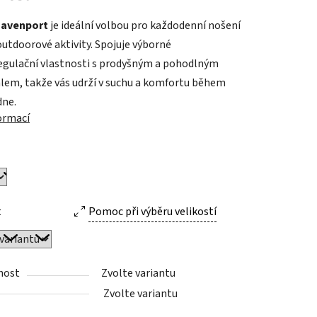
Davenport
je ideální volbou pro každodenní nošení
outdoorové aktivity. Spojuje výborné
ek.
gulační vlastnosti s prodyšným a pohodlným
lem, takže vás udrží v suchu a komfortu během
dne.
formací
t
Pomoc při výběru velikostí
nost
Zvolte variantu
Zvolte variantu