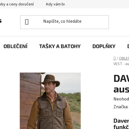
by a ceny doručení
Kdy vám bude zboží doručené?
Výměna zb
OBLEČENÍ
TAŠKY A BATOHY
DOPLŇKY
Domů
/
OBLE
VEST - a
DA
aus
Průměr
Neohod
hodnoc
Značka
produk
Daven
je
funkč