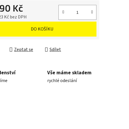
790 Kč
23 Kč bez DPH
cena:
DO KOŠÍKU
Zeptat se
Sdílet
denství
Vše máme skladem
díme
rychlé odeslání