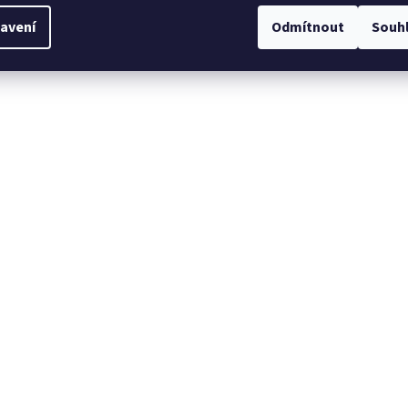
avení
Odmítnout
Souh