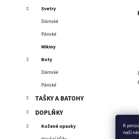
Svetry
Dámské
Pánské
Mikiny
Boty
Dámské
Pánské
TAŠKY A BATOHY
DOPLŇKY
K perso
Kožené opasky
naší ná