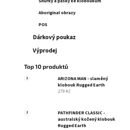
Šňůrky a pásky ke kloboukům
Aboriginal obrazy
POS
Dárkový poukaz
Výprodej
Top 10 produktů
ARIZONA MAN - slaměný
klobouk Rugged Earth
279 Kč
PATHFINDER CLASSIC -
australský kožený klobouk
Rugged Earth