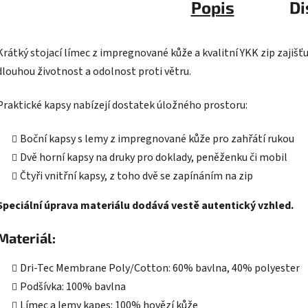
Popis
Di
Krátký stojací límec z impregnované kůže a kvalitní YKK zip zajišťu
dlouhou životnost a odolnost proti větru.
Praktické kapsy nabízejí dostatek úložného prostoru:
Boční kapsy s lemy z impregnované kůže pro zahřátí rukou
Dvě horní kapsy na druky pro doklady, peněženku či mobil
Čtyři vnitřní kapsy, z toho dvě se zapínáním na zip
Speciální úprava materiálu dodává vestě autentický vzhled.
Materiál:
Dri-Tec Membrane Poly/Cotton: 60% bavlna, 40% polyester
Podšívka: 100% bavlna
Límec a lemy kapes: 100% hovězí kůže