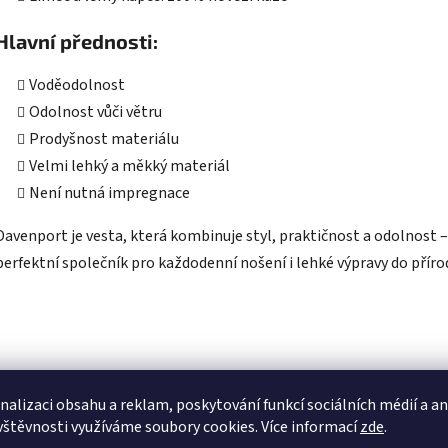
Hlavní přednosti:
Voděodolnost
Odolnost vůči větru
Prodyšnost materiálu
Velmi lehký a měkký materiál
Není nutná impregnace
Davenport je vesta, která kombinuje styl, praktičnost a odolnost –
perfektní společník pro každodenní nošení i lehké výpravy do příro
nalizaci obsahu a reklam, poskytování funkcí sociálních médií a a
vštěvnosti využíváme soubory cookies. Více informací
zde
.