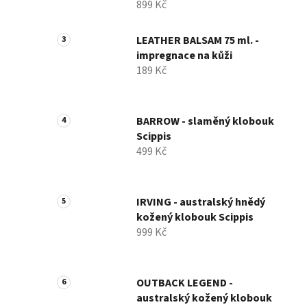
899 Kč
LEATHER BALSAM 75 ml. -
impregnace na kůži
189 Kč
BARROW - slaměný klobouk
Scippis
499 Kč
IRVING - australský hnědý
kožený klobouk Scippis
999 Kč
OUTBACK LEGEND -
australský kožený klobouk