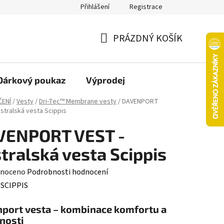
Přihlášení
Registrace
oží nebo vrácení ve 14denní lhůtě
Platba objednávky kartou
PRÁZDNÝ KOŠÍK
NÁKUPNÍ
KOŠÍK
Dárkový poukaz
Výprodej
ČENÍ
/
Vesty
/
Dri-Tec™ Membrane vesty
/
DAVENPORT
ustralská vesta Scippis
VENPORT VEST -
tralská vesta Scippis
né
noceno
Podrobnosti hodnocení
ení
:
SCIPPIS
tu
port vesta – kombinace komfortu a
nosti