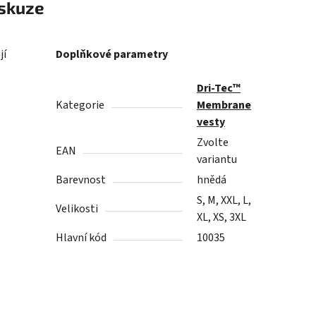
skuze
jí
Doplňkové parametry
Dri-Tec™
Kategorie
Membrane
vesty
Zvolte
EAN
variantu
Barevnost
hnědá
S, M, XXL, L,
Velikosti
XL, XS, 3XL
Hlavní kód
10035