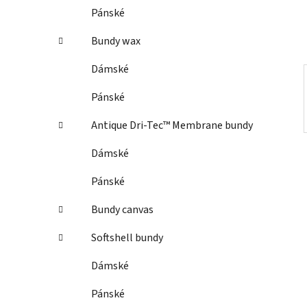
í
Pánské
p
a
Bundy wax
n
Dámské
e
l
Pánské
Antique Dri-Tec™ Membrane bundy
Dámské
Pánské
Bundy canvas
Softshell bundy
Dámské
Pánské