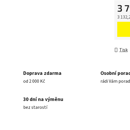
3 
3 132,
Měrná 
Tisk
Doprava zdarma
Osobní pora
od 2 000 Kč
rádi Vám pora
30 dní na výměnu
bez starostí