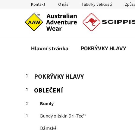
Přejít
Kontakt
O nás
Tabulky velikostí
Způso
na
obsah
Hlavní stránka
POKRÝVKY HLAVY
P
K
Přeskočit
POKRÝVKY HLAVY
a
kategorie
o
t
s
OBLEČENÍ
e
t
g
r
Bundy
o
a
r
Bundy oilskin Dri-Tec™
i
n
e
n
Dámské