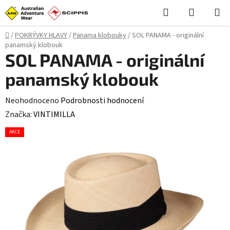
Přejít
Hledat
NÁKUPN
na
KOŠÍK
obsah
Domů
/
POKRÝVKY HLAVY
/
Panama klobouky
/
SOL PANAMA - originální
panamský klobouk
SOL PANAMA - originální
panamský klobouk
Průměrné
Neohodnoceno
Podrobnosti hodnocení
hodnocení
Značka:
VINTIMILLA
produktu
AKCE
je
0,0
z
5
hvězdiček.