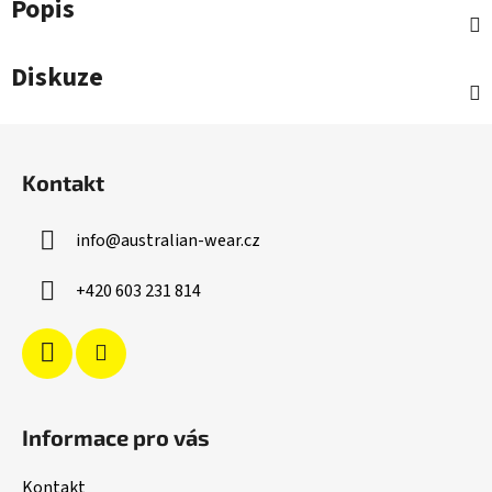
Popis
Diskuze
Z
á
Kontakt
p
a
info
@
australian-wear.cz
t
í
+420 603 231 814
Informace pro vás
Kontakt