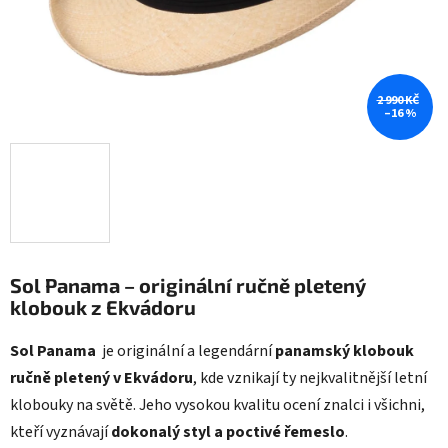
2 990 KČ
–16 %
Sol Panama – originální ručně pletený
klobouk z Ekvádoru
Sol Panama
je originální a legendární
panamský klobouk
ručně pletený v Ekvádoru
, kde vznikají ty nejkvalitnější letní
klobouky na světě. Jeho vysokou kvalitu ocení znalci i všichni,
kteří vyznávají
dokonalý styl a poctivé řemeslo
.