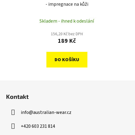
- impregnace na kůži
Skladem - ihned k odeslání
156,20 Kč bez DPH
189 Kč
DO KOŠÍKU
Z
á
Kontakt
p
a
info
@
australian-wear.cz
t
í
+420 603 231 814