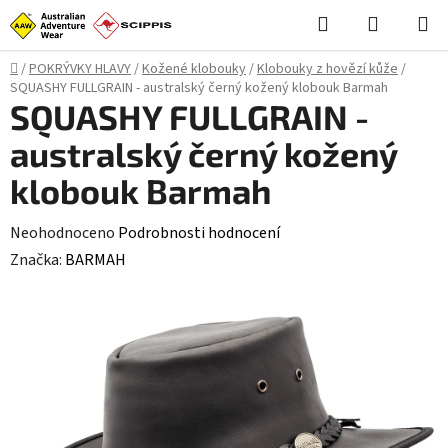
Přejít
Hledat
NÁKUPN
na
KOŠÍK
obsah
Domů
/
POKRÝVKY HLAVY
/
Kožené klobouky
/
Klobouky z hovězí kůže
/
SQUASHY FULLGRAIN - australský černý kožený klobouk Barmah
SQUASHY FULLGRAIN -
australský černý kožený
klobouk Barmah
Průměrné
Neohodnoceno
Podrobnosti hodnocení
hodnocení
Značka:
BARMAH
produktu
je
0,0
z
5
hvězdiček.