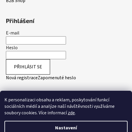
B2B Shop
Přihlášení
E-mail
Heslo
PŘIHLÁSIT SE
Nová registrace
Zapomenuté heslo
Přijímáme online platby
K personalizaci obsahu a reklam, poskytování funkcí
sociálních médií a analýze naší návštěvnosti využíváme
soubory cookies. Více informací
zde
.
Nastavení