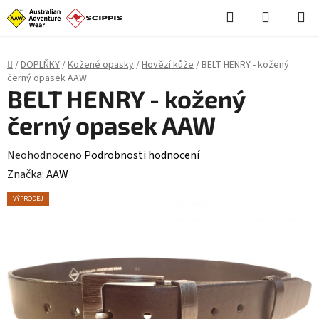
Stačí **styl (CSS)**, skript není potřeba: ```html
```
Hledat
NÁKUPN
Přejít
KOŠÍK
na
obsah
Domů
/
DOPLŇKY
/
Kožené opasky
/
Hovězí kůže
/
BELT HENRY - kožený
černý opasek AAW
BELT HENRY - kožený
černý opasek AAW
Průměrné
Neohodnoceno
Podrobnosti hodnocení
hodnocení
Značka:
AAW
produktu
VÝPRODEJ
je
0,0
z
5
hvězdiček.