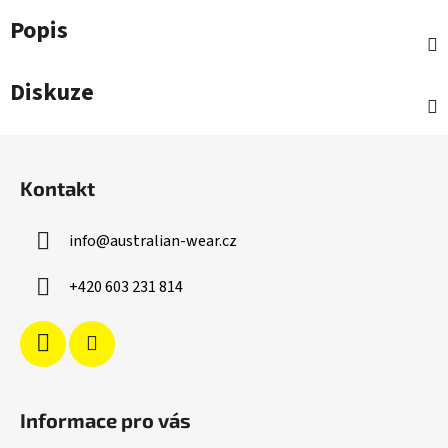
Popis
Diskuze
Z
á
Kontakt
p
a
info
@
australian-wear.cz
t
í
+420 603 231 814
Informace pro vás