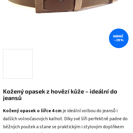
569 KČ
–29 %
Kožený opasek z hovězí kůže – ideální do
jeansů
Kožený opasek o šířce 4 cm
je ideální volbou do jeansů i
dalších volnočasových kalhot. Díky své šíři perfektně padne do
běžných poutek a stane se praktickým i stylovým doplňkem