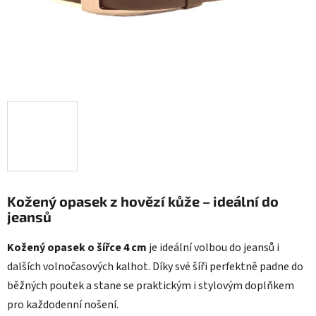
Kožený opasek z hovězí kůže – ideální do
jeansů
Kožený opasek o šířce 4 cm
je ideální volbou do jeansů i
dalších volnočasových kalhot. Díky své šíři perfektně padne do
běžných poutek a stane se praktickým i stylovým doplňkem
pro každodenní nošení.