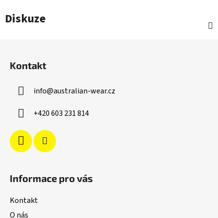
Diskuze
Z
á
Kontakt
p
a
info
@
australian-wear.cz
t
í
+420 603 231 814
Informace pro vás
Kontakt
O nás