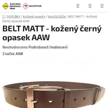
Přejít
Hledat
NÁKUPN
na
KOŠÍK
obsah
Domů
/
DOPLŇKY
/
Kožené opasky
/
Hovězí kůže
/
BELT MATT - kožený
černý opasek AAW
BELT MATT - kožený černý
opasek AAW
Průměrné
Neohodnoceno
Podrobnosti hodnocení
hodnocení
Značka:
AAW
produktu
je
0,0
z
5
hvězdiček.