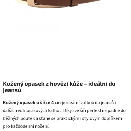
Kožený opasek z hovězí kůže – ideální do
jeansů
Kožený opasek o šířce 4 cm
je ideální volbou do jeansů i
dalších volnočasových kalhot. Díky své šíři perfektně padne do
běžných poutek a stane se praktickým i stylovým doplňkem
pro každodenní nošení.