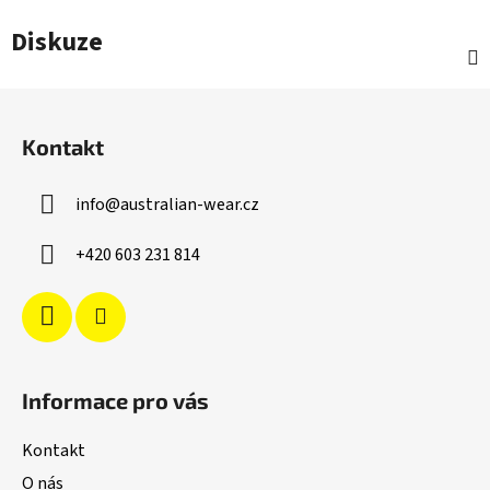
Diskuze
Z
á
Kontakt
p
a
info
@
australian-wear.cz
t
í
+420 603 231 814
Informace pro vás
Kontakt
O nás