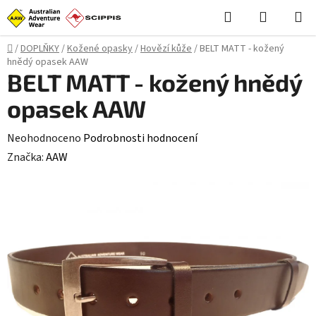
Přejít
Hledat
NÁKUPN
na
KOŠÍK
obsah
Domů
/
DOPLŇKY
/
Kožené opasky
/
Hovězí kůže
/
BELT MATT - kožený
hnědý opasek AAW
BELT MATT - kožený hnědý
opasek AAW
Průměrné
Neohodnoceno
Podrobnosti hodnocení
hodnocení
Značka:
AAW
produktu
je
0,0
z
5
hvězdiček.