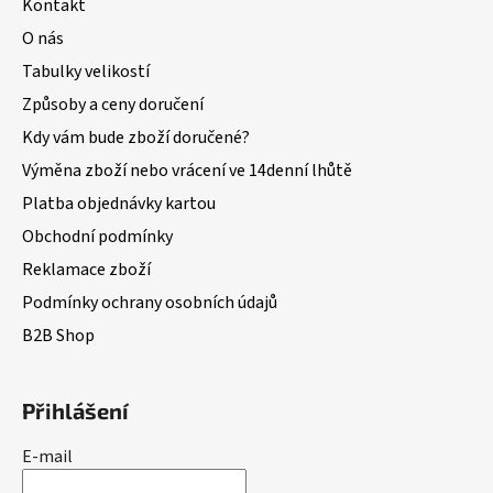
Kontakt
s
u
O nás
Tabulky velikostí
Způsoby a ceny doručení
Kdy vám bude zboží doručené?
Výměna zboží nebo vrácení ve 14denní lhůtě
Platba objednávky kartou
Obchodní podmínky
Reklamace zboží
Podmínky ochrany osobních údajů
B2B Shop
Přihlášení
E-mail