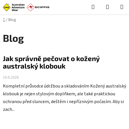
Přejít
Hledat
NÁKUPN
na
KOŠÍK
obsah
Domů
/
Blog
Blog
V
Jak správně pečovat o kožený
ý
australský klobouk
p
i
10.6.2026
s
Kompletní průvodce údržbou a skladováním Kožený australský
č
klobouk je nejen stylovým doplňkem, ale také praktickou
l
ochranou před sluncem, deštěm i nepříznivým počasím. Aby si
á
zach...
n
k
ů