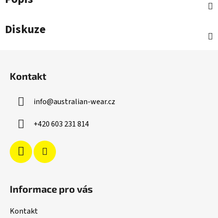
Diskuze
Z
á
Kontakt
p
a
info
@
australian-wear.cz
t
í
+420 603 231 814
Informace pro vás
Kontakt