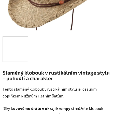
Slaměný klobouk v rustikálním vintage stylu
– pohodlí a charakter
Tento slaměný klobouk v rustikálním stylu je ideálním
doplňkem k džínům i letním šatům.
Díky
kovovému drátu v okraji krempy
si můžete klobouk