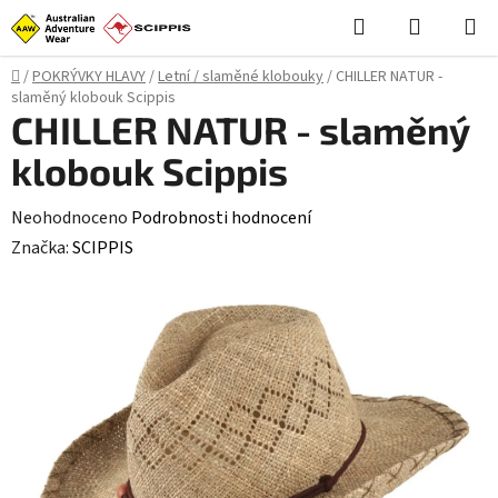
Přejít
Hledat
NÁKUPN
na
KOŠÍK
obsah
Domů
/
POKRÝVKY HLAVY
/
Letní / slaměné klobouky
/
CHILLER NATUR -
slaměný klobouk Scippis
CHILLER NATUR - slaměný
klobouk Scippis
Průměrné
Neohodnoceno
Podrobnosti hodnocení
hodnocení
Značka:
SCIPPIS
produktu
je
0,0
z
5
hvězdiček.