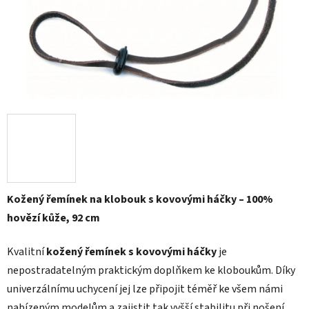
Kožený řemínek na klobouk s kovovými háčky – 100%
hovězí kůže, 92 cm
Kvalitní
kožený řemínek s kovovými háčky
je
nepostradatelným praktickým doplňkem ke kloboukům. Díky
univerzálnímu uchycení jej lze připojit téměř ke všem námi
nabízeným modelům a zajistit tak vyšší stabilitu při nošení.