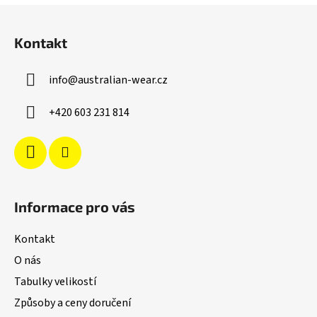
Z
á
Kontakt
p
a
info
@
australian-wear.cz
t
í
+420 603 231 814
Informace pro vás
Kontakt
O nás
Tabulky velikostí
Způsoby a ceny doručení