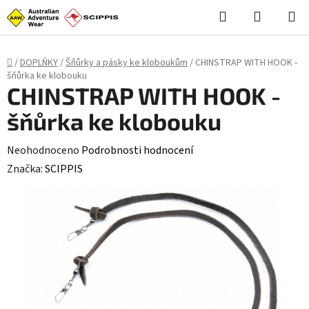
Stačí **styl (CSS)**, skript není potřeba: ```html
```
Hledat
NÁKUPN
Přejít
KOŠÍK
na
obsah
Domů
/
DOPLŇKY
/
Šňůrky a pásky ke kloboukům
/
CHINSTRAP WITH HOOK -
šňůrka ke klobouku
CHINSTRAP WITH HOOK -
šňůrka ke klobouku
Průměrné
Neohodnoceno
Podrobnosti hodnocení
hodnocení
Značka:
SCIPPIS
produktu
je
0,0
z
5
hvězdiček.