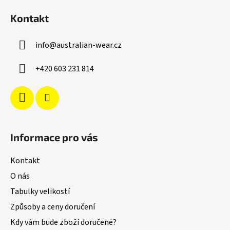
á
Kontakt
p
a
info
@
australian-wear.cz
t
í
+420 603 231 814
Informace pro vás
Kontakt
O nás
Tabulky velikostí
Způsoby a ceny doručení
Kdy vám bude zboží doručené?