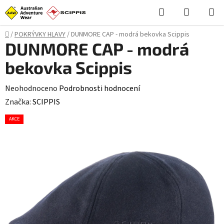
Přejít
Hledat
NÁKUPN
na
KOŠÍK
obsah
Domů
/
POKRÝVKY HLAVY
/
DUNMORE CAP - modrá bekovka Scippis
DUNMORE CAP - modrá
bekovka Scippis
Průměrné
Neohodnoceno
Podrobnosti hodnocení
hodnocení
Značka:
SCIPPIS
produktu
AKCE
je
0,0
z
5
hvězdiček.