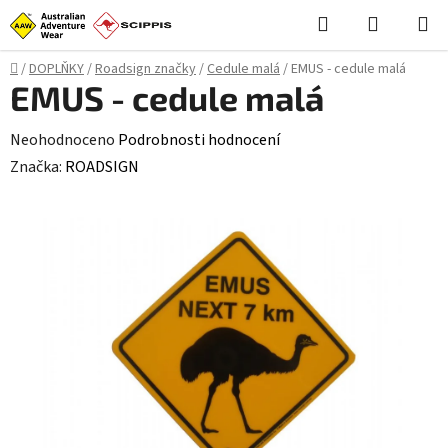
Přejít
Hledat
NÁKUPN
na
KOŠÍK
obsah
Domů
/
DOPLŇKY
/
Roadsign značky
/
Cedule malá
/
EMUS - cedule malá
EMUS - cedule malá
Průměrné
Neohodnoceno
Podrobnosti hodnocení
hodnocení
Značka:
ROADSIGN
produktu
je
0,0
z
5
hvězdiček.