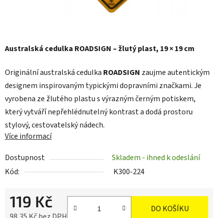
Australská cedulka ROADSIGN – žlutý plast, 19 × 19 cm
Originální australská cedulka
ROADSIGN
zaujme autentickým
designem inspirovaným typickými dopravními značkami. Je
vyrobena ze žlutého plastu s výrazným černým potiskem,
který vytváří nepřehlédnutelný kontrast a dodá prostoru
stylový, cestovatelský nádech.
Více informací
Dostupnost
Skladem - ihned k odeslání
Kód:
K300-224
119 Kč
DO KOŠÍKU
98,35 Kč bez DPH