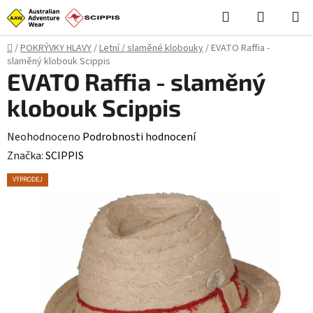
Přejít
Hledat
NÁKUPN
na
KOŠÍK
obsah
Domů
/
POKRÝVKY HLAVY
/
Letní / slaměné klobouky
/
EVATO Raffia -
slaměný klobouk Scippis
EVATO Raffia - slaměný
klobouk Scippis
Průměrné
Neohodnoceno
Podrobnosti hodnocení
hodnocení
Značka:
SCIPPIS
produktu
VÝPRODEJ
je
0,0
z
5
hvězdiček.