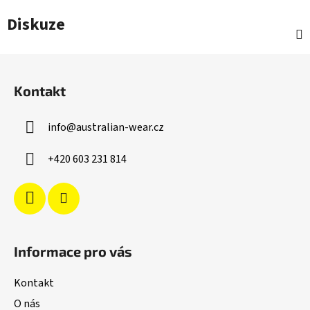
Diskuze
Z
á
Kontakt
p
a
info
@
australian-wear.cz
t
í
+420 603 231 814
Informace pro vás
Kontakt
O nás